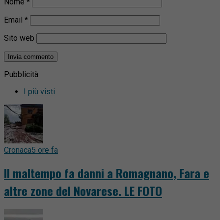
Nome
*
Email
*
Sito web
Pubblicità
I più visti
Cronaca
5 ore fa
Il maltempo fa danni a Romagnano, Fara e
altre zone del Novarese. LE FOTO