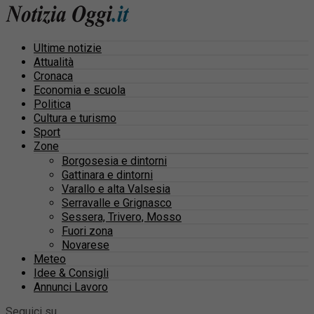
Ultime notizie
Attualità
Cronaca
Economia e scuola
Politica
Cultura e turismo
Sport
Zone
Borgosesia e dintorni
Gattinara e dintorni
Varallo e alta Valsesia
Serravalle e Grignasco
Sessera, Trivero, Mosso
Fuori zona
Novarese
Meteo
Idee & Consigli
Annunci Lavoro
Seguici su