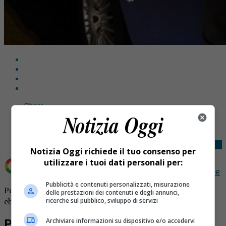
Share
Tweet
Notizia Oggi richiede il tuo consenso per
utilizzare i tuoi dati personali per:
Aggiungi Notizia Oggi.it come
Fonte preferita su Google
Pubblicità e contenuti personalizzati, misurazione
Polstrada Arona, due denunce per guida in stato di
delle prestazioni dei contenuti e degli annunci,
ebbrezza e sotto l’effetto di stupefacenti.
ricerche sul pubblico, sviluppo di servizi
Archiviare informazioni su dispositivo e/o accedervi
Polstrada Arona, i controlli