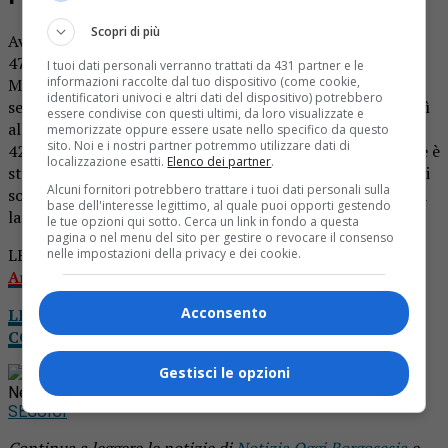
Scopri di più
Aveva un valore nel sangue oltre tre volte il consentito il
47enne ucraino fermato dalla Polstrada di Arona in via
I tuoi dati personali verranno trattati da 431 partner e le
informazioni raccolte dal tuo dispositivo (come cookie,
Milano a bordo della Ford Fiesta. All’etilometro ha fatto
identificatori univoci e altri dati del dispositivo) potrebbero
segnare un valore di 2.85 grammi litro. Si è proceduto così
essere condivise con questi ultimi, da loro visualizzate e
alla denuncia a piede libero e al sequestro del veicolo. Un
memorizzate oppure essere usate nello specifico da questo
sito. Noi e i nostri partner potremmo utilizzare dati di
42enne di Borgoticino fermato sulla Statale del Sempione è
localizzazione esatti.
Elenco dei partner
.
stato invece sorpreso alla guida dell’auto sotto l’effetto di
Alcuni fornitori potrebbero trattare i tuoi dati personali sulla
sostanze stupefacenti. Anche nei suoi confronti è arrivata
base dell'interesse legittimo, al quale puoi opporti gestendo
la denuncia.
le tue opzioni qui sotto. Cerca un link in fondo a questa
pagina o nel menu del sito per gestire o revocare il consenso
LEGGI ANCHE:
Sequestrate 166 auto dalla Polstrada di
nelle impostazioni della privacy e dei cookie.
Arona in due mesi
Acconsento
LEGGI NOTIZIA OGGI DA CASA: IL TUO GIORNALE
COMPLETO IN VERSIONE DIGITALE
Gestisci le opzioni
Rimani aggiornato seguendoci su Google
News!
SEGUICI
Continua a leggere le notizie di
Notizia Oggi Borgosesia
e