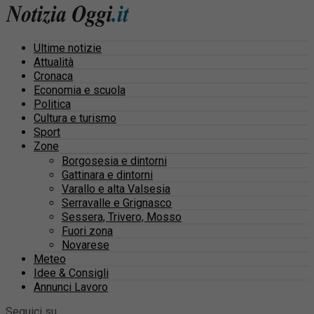
Ultime notizie
Attualità
Cronaca
Economia e scuola
Politica
Cultura e turismo
Sport
Zone
Borgosesia e dintorni
Gattinara e dintorni
Varallo e alta Valsesia
Serravalle e Grignasco
Sessera, Trivero, Mosso
Fuori zona
Novarese
Meteo
Idee & Consigli
Annunci Lavoro
Seguici su