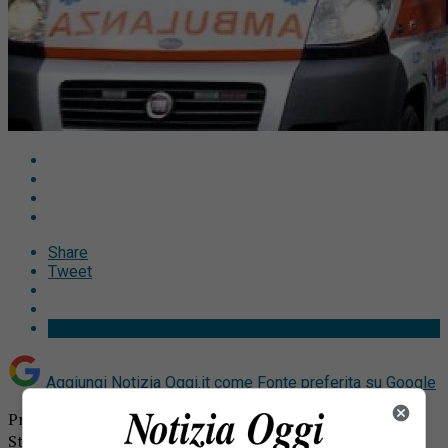
Share
Tweet
Aggiungi Notizia Oggi.it come
Fonte preferita su Google
Pray, coppia ustionata dal ritorno di fiamma della stufa.
Stavano tentando di accendere la stufa.