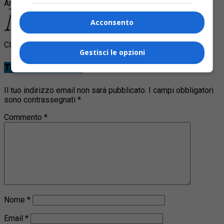
Argomenti correlati:
incidente
morto
pray
ustionati
Acconsento
Clicca per commentare
Gestisci le opzioni
Tu cosa ne pensi?
Il tuo indirizzo email non sarà pubblicato.
I campi obbligatori
sono contrassegnati
*
Commento
*
Nome
*
Email
*