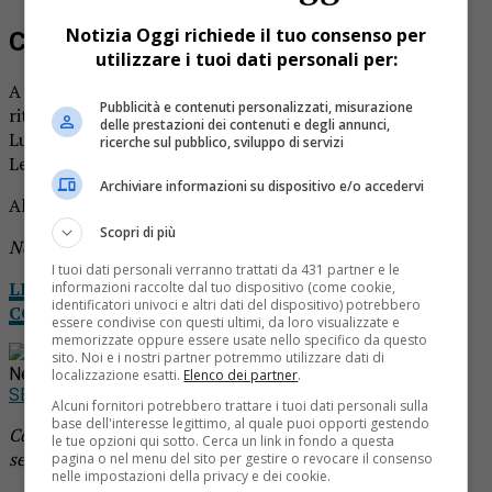
Notizia Oggi richiede il tuo consenso per
Coppia ustionata dal ritorno di fiamma
utilizzare i tuoi dati personali per:
A Pray una coppia di coniugi è rimasta ustionata dal
Pubblicità e contenuti personalizzati, misurazione
ritorno di fiamma mentre cercava di accendere il camino.
delle prestazioni dei contenuti e degli annunci,
Lui, 75 anni, è deceduto durante il trasporto in ospedale.
ricerche sul pubblico, sviluppo di servizi
Lei è in codice rosso.
Archiviare informazioni su dispositivo e/o accedervi
Al momento non si conoscono le loro generalità.
Scopri di più
Notizia in aggiornamento.
I tuoi dati personali verranno trattati da 431 partner e le
LEGGI NOTIZIA OGGI DA CASA: IL TUO GIORNALE
informazioni raccolte dal tuo dispositivo (come cookie,
identificatori univoci e altri dati del dispositivo) potrebbero
COMPLETO IN VERSIONE DIGITALE
essere condivise con questi ultimi, da loro visualizzate e
memorizzate oppure essere usate nello specifico da questo
Rimani aggiornato seguendoci su Google
sito. Noi e i nostri partner potremmo utilizzare dati di
News!
localizzazione esatti.
Elenco dei partner
.
SEGUICI
Alcuni fornitori potrebbero trattare i tuoi dati personali sulla
base dell'interesse legittimo, al quale puoi opporti gestendo
Continua a leggere le notizie di
Notizia Oggi Borgosesia
e
le tue opzioni qui sotto. Cerca un link in fondo a questa
segui la nostra
pagina Facebook
pagina o nel menu del sito per gestire o revocare il consenso
nelle impostazioni della privacy e dei cookie.