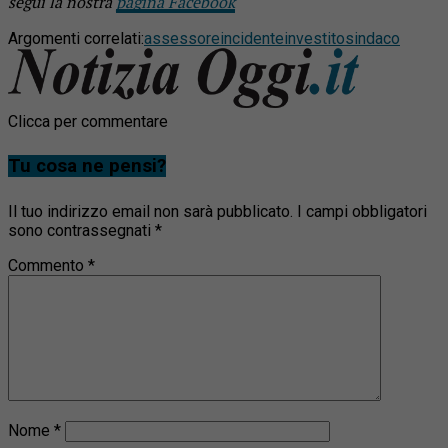
segui la nostra
pagina Facebook
Argomenti correlati:
assessore
incidente
investito
sindaco
Clicca per commentare
Tu cosa ne pensi?
Il tuo indirizzo email non sarà pubblicato.
I campi obbligatori
sono contrassegnati
*
Commento
*
Nome
*