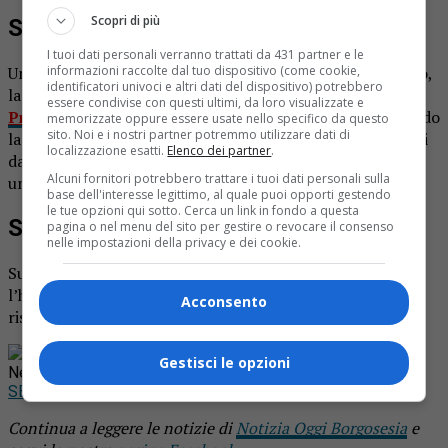
Scopri di più
Sindaco investito dall’assessore
I tuoi dati personali verranno trattati da 431 partner e le
Un incidente stradale ha visto protagonista, suo malgrado,
informazioni raccolte dal tuo dispositivo (come cookie,
identificatori univoci e altri dati del dispositivo) potrebbero
la sindaca di Vigliano Biellese. Lo racconta
La Nuova
essere condivise con questi ultimi, da loro visualizzate e
Provincia di Biella
. La prima cittadina stava attraversando
memorizzate oppure essere usate nello specifico da questo
sito. Noi e i nostri partner potremmo utilizzare dati di
la strada, al termine del consiglio comunale, a pochi metri
localizzazione esatti.
Elenco dei partner
.
dal municipio, quando è stata urtata accidentalmente da
Alcuni fornitori potrebbero trattare i tuoi dati personali sulla
un’auto. Al volante uno degli assessori comunali.
base dell'interesse legittimo, al quale puoi opporti gestendo
le tue opzioni qui sotto. Cerca un link in fondo a questa
Spalla fratturata
pagina o nel menu del sito per gestire o revocare il consenso
nelle impostazioni della privacy e dei cookie.
Sul posto sono intervenuti gli operatori del 118, che
l’hanno accompagnata all’ospedale. Qui le è stata
Acconsento
riscontrata la frattura di una spalla.
Rimani aggiornato seguendoci su Google
Gestisci le opzioni
News!
SEGUICI
Continua a leggere le notizie di
Notizia Oggi Borgosesia
e