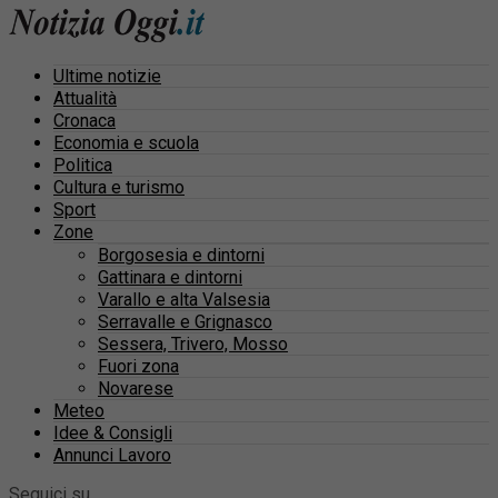
Ultime notizie
Attualità
Cronaca
Economia e scuola
Politica
Cultura e turismo
Sport
Zone
Borgosesia e dintorni
Gattinara e dintorni
Varallo e alta Valsesia
Serravalle e Grignasco
Sessera, Trivero, Mosso
Fuori zona
Novarese
Meteo
Idee & Consigli
Annunci Lavoro
Seguici su