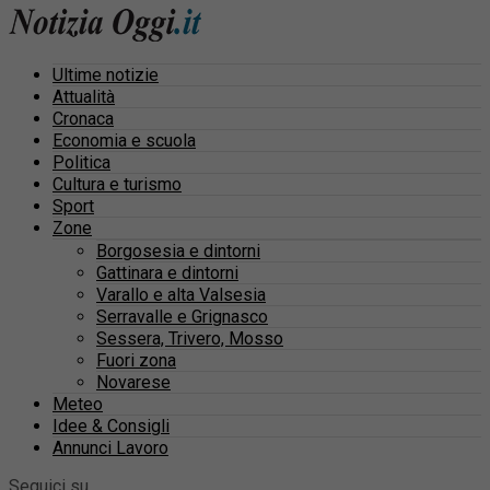
Ultime notizie
Attualità
Cronaca
Economia e scuola
Politica
Cultura e turismo
Sport
Zone
Borgosesia e dintorni
Gattinara e dintorni
Varallo e alta Valsesia
Serravalle e Grignasco
Sessera, Trivero, Mosso
Fuori zona
Novarese
Meteo
Idee & Consigli
Annunci Lavoro
Seguici su