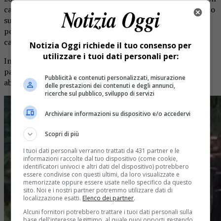
caso particolarmente eclatante è stato l’albero che è finito
sulla strada provinciale 8 tra Roccapietra e Varallo. Sul
posto sono intervenuti i vigili del fuoco, così come in altri
casi analoghi.
Notizia Oggi richiede il tuo consenso per
utilizzare i tuoi dati personali per:
In ogni caso, le forti raffiche di vento hanno creato
parecchi problemi sia alla viabilità, sia alle strutture e alle
Pubblicità e contenuti personalizzati, misurazione
abitazioni.
delle prestazioni dei contenuti e degli annunci,
ricerche sul pubblico, sviluppo di servizi
Archiviare informazioni su dispositivo e/o accedervi
Scopri di più
I tuoi dati personali verranno trattati da 431 partner e le
informazioni raccolte dal tuo dispositivo (come cookie,
identificatori univoci e altri dati del dispositivo) potrebbero
essere condivise con questi ultimi, da loro visualizzate e
memorizzate oppure essere usate nello specifico da questo
sito. Noi e i nostri partner potremmo utilizzare dati di
localizzazione esatti.
Elenco dei partner
.
Alcuni fornitori potrebbero trattare i tuoi dati personali sulla
base dell'interesse legittimo, al quale puoi opporti gestendo