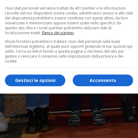
I tuoi dati personali verranno trattati da 431 partner e le informazioni
raccolte dal tuo dispositivo (come cookie, identificatori univoci e altri dati
del dispositivo) potrebbero essere condivise con questi ultimi, da loro
visualizzate e memorizzate oppure essere usate nello specifico da
questo sito. Noi e i nostri partner potremmo utilizzare dati di
localizzazione esatti.
Elenco dei partner
.
Alcuni fornitori potrebbero trattare i tuoi dati personali sulla base
dell'interesse legittimo, al quale puoi opporti gestendo le tue opzioni qui
sotto. Cerca un link in fondo a questa pagina o nel menu del sito per
gestire o revocare il consenso nelle impostazioni della privacy e dei
cookie.
Gestisci le opzioni
Acconsento