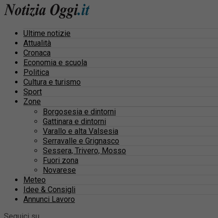
Ultime notizie
Attualità
Cronaca
Economia e scuola
Politica
Cultura e turismo
Sport
Zone
Borgosesia e dintorni
Gattinara e dintorni
Varallo e alta Valsesia
Serravalle e Grignasco
Sessera, Trivero, Mosso
Fuori zona
Novarese
Meteo
Idee & Consigli
Annunci Lavoro
Seguici su