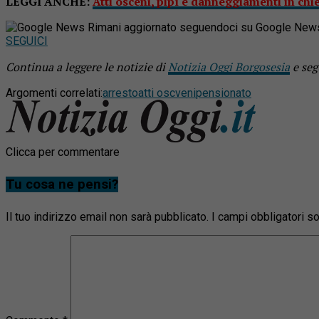
LEGGI ANCHE:
Atti osceni, pipì e danneggiamenti in chi
Rimani aggiornato seguendoci su Google New
SEGUICI
Continua a leggere le notizie di
Notizia Oggi Borgosesia
e seg
Argomenti correlati:
arresto
atti oscveni
pensionato
Clicca per commentare
Tu cosa ne pensi?
Il tuo indirizzo email non sarà pubblicato.
I campi obbligatori 