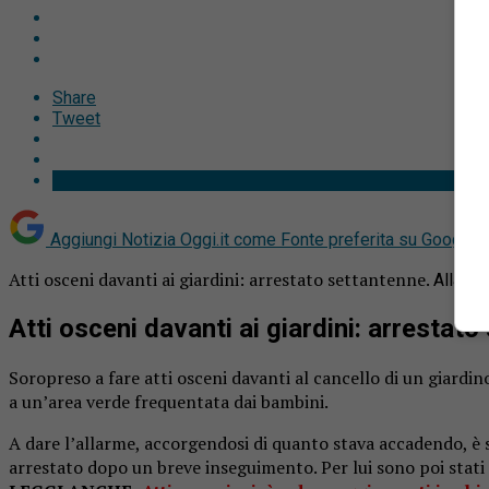
Share
Tweet
Aggiungi Notizia Oggi.it come
Fonte preferita su Google
Atti osceni davanti ai giardini: arrestato settantenne.
Alla vi
Atti osceni davanti ai giardini: arrestat
Soropreso a fare atti osceni davanti al cancello di un giardin
a un’area verde frequentata dai bambini.
A dare l’allarme, accorgendosi di quanto stava accadendo, è s
arrestato dopo un breve inseguimento. Per lui sono poi stati di