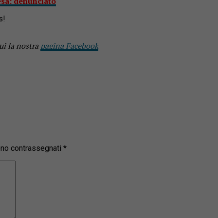
esa: denunciato
s!
ui la nostra
pagina Facebook
sono contrassegnati
*