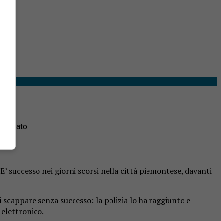
bloccato.
E’ successo nei giorni scorsi nella città piemontese, davanti
 scappare senza successo: la polizia lo ha raggiunto e
 elettronico.