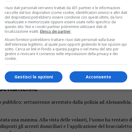
I tuoi dati personali verranno trattati da 431 partner e le informazioni
raccolte dal tuo dispositivo (come cookie, identificatori univoci e altri dati
del dispositivo) potrebbero essere condivise con questi ultimi, da loro
visualizzate e memorizzate oppure essere usate nello specifico da
questo sito. Noi e i nostri partner potremmo utilizzare dati di
localizzazione esatti.
Elenco dei partner
.
Alcuni fornitori potrebbero trattare i tuoi dati personali sulla base
dell'interesse legittimo, al quale puoi opporti gestendo le tue opzioni qui
sotto. Cerca un link in fondo a questa pagina o nel menu del sito per
gestire o revocare il consenso nelle impostazioni della privacy e dei
cookie.
sta delle volanti l’uomo ha tentato la fuga, ma è stato inseguito e 
Gestisci le opzioni
Acconsento
o settantenne
o pubblico: settantenne arrestato dalla polizia ad Alessandria. 
tata una mamma. Alla vista delle volanti, l’uomo ha tentato di
sposti gli arresti domiciliari e l’applicazione del braccialetto