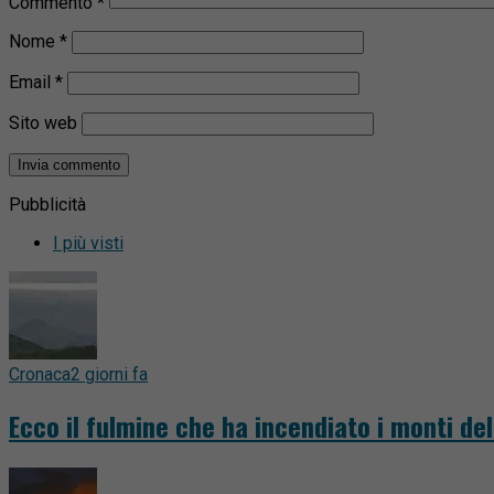
Commento
*
Nome
*
Email
*
Sito web
Pubblicità
I più visti
Cronaca
2 giorni fa
Ecco il fulmine che ha incendiato i monti del