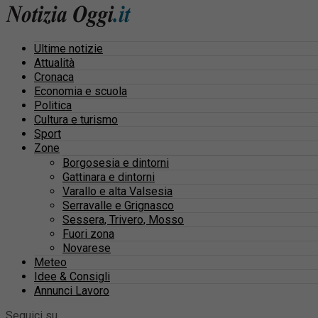
Ultime notizie
Attualità
Cronaca
Economia e scuola
Politica
Cultura e turismo
Sport
Zone
Borgosesia e dintorni
Gattinara e dintorni
Varallo e alta Valsesia
Serravalle e Grignasco
Sessera, Trivero, Mosso
Fuori zona
Novarese
Meteo
Idee & Consigli
Annunci Lavoro
Seguici su