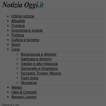
Ultime notizie
Attualità
Cronaca
Economia e scuola
Politica
Cultura e turismo
Sport
Zone
Borgosesia e dintorni
Gattinara e dintorni
Varallo e alta Valsesia
Serravalle e Grignasco
Sessera, Trivero, Mosso
Fuori zona
Novarese
Meteo
Idee & Consigli
Annunci Lavoro
Seguici su