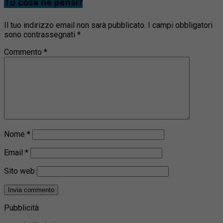
Tu cosa ne pensi?
Il tuo indirizzo email non sarà pubblicato.
I campi obbligatori
sono contrassegnati
*
Commento
*
Nome
*
Email
*
Sito web
Pubblicità