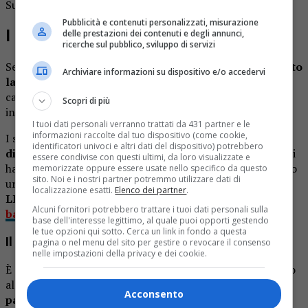
Sul posto sono arrivati i volontari dell’Anpas locale.
Pubblicità e contenuti personalizzati, misurazione
I primi soccorsi
delle prestazioni dei contenuti e degli annunci,
ricerche sul pubblico, sviluppo di servizi
Secondo una prima ricostruzione,
la bambina ha superato
Archiviare informazioni su dispositivo e/o accedervi
la ringhiera del balcone e ha perso l’equilibrio
. La
caduta da un’altezza di alcuni metri ha reso necessario un
Scopri di più
intervento immediato e particolarmente delicato.
I tuoi dati personali verranno trattati da 431 partner e le
informazioni raccolte dal tuo dispositivo (come cookie,
I soccorritori hanno prestato
le prime cure alla piccola
identificatori univoci e altri dati del dispositivo) potrebbero
direttamente sul luogo dell’incidente
. Le sue condizioni
essere condivise con questi ultimi, da loro visualizzate e
hanno spinto il personale sanitario ad attivare il trasporto
memorizzate oppure essere usate nello specifico da questo
sito. Noi e i nostri partner potremmo utilizzare dati di
urgente verso una struttura specializzata.
localizzazione esatti.
Elenco dei partner
.
LEGGI ANCHE:
Donna si dà fuoco e si lancia dal
Alcuni fornitori potrebbero trattare i tuoi dati personali sulla
balcone: è gravissima
base dell'interesse legittimo, al quale puoi opporti gestendo
le tue opzioni qui sotto. Cerca un link in fondo a questa
Il trasferimento a Torino
pagina o nel menu del sito per gestire o revocare il consenso
nelle impostazioni della privacy e dei cookie.
È stata quindi richiesta l’eliambulanza per il trasferimento
all’ospedale Regina Margherita di Torino. La bambina
è
Acconsento
partita in codice rosso, il livello di massima gravità