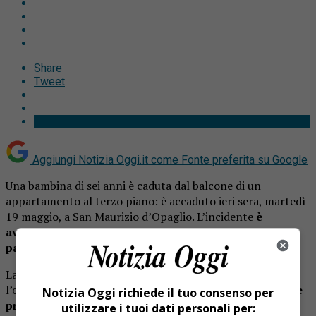
Share
Tweet
Aggiungi Notizia Oggi.it come
Fonte preferita su Google
Una bambina di sei anni è caduta dal balcone di un
appartamento al terzo piano: è accaduto ieri sera, martedì
19 maggio, a San Maurizio d’Opaglio. L’incidente
è
avvenuto intorno alle 19 in via Roma, nel centro del
paese affacciato sul lago d’Orta
.
La piccola è precipitata nell’area parcheggio sotto
l’edificio. L’allarme
è scattato subito grazie alle persone
Notizia Oggi richiede il tuo consenso per
presenti, che hanno chiesto l’intervento dei soccorsi
.
utilizzare i tuoi dati personali per: