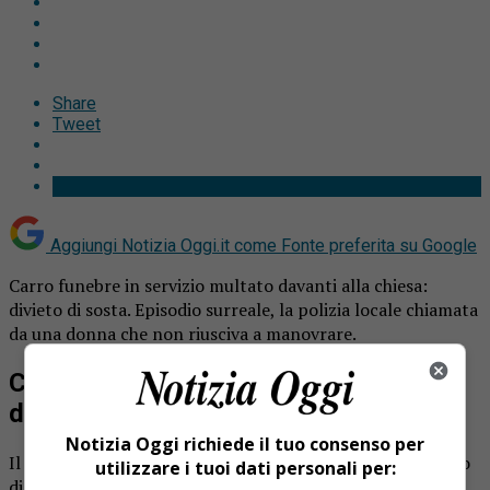
Share
Tweet
Aggiungi Notizia Oggi.it come
Fonte preferita su Google
Carro funebre in servizio multato davanti alla chiesa:
divieto di sosta. Episodio surreale, la polizia locale chiamata
da una donna che non riusciva a manovrare.
Carro funebre in servizio multato
davanti alla chiesa: divieto di sosta
Notizia Oggi richiede il tuo consenso per
Il furgone di un’agenzia funebre è stato multato nel corso
utilizzare i tuoi dati personali per:
di una funerale. E’ accaduto l’altro giorno a Cameri, nel