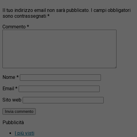
Il tuo indirizzo email non sarà pubblicato.
I campi obbligatori
sono contrassegnati
*
Commento
*
Nome
*
Email
*
Sito web
Pubblicità
I più visti