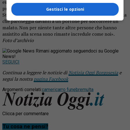
esigua (42 euro), il titolare dell’agenzia funebre non l’ha
presa bene: «La sanzione è assurda – ha dichiarato su La
Gestisci le opzioni
Stampa di Novara – come se venisse multata un’ambulanza
che parcheggia davanti a un portone per soccorrere un
malato. Non per niente tante altre persone che hanno
assistito alla scena sono rimaste incredule come noi».
Foto d’archivio
Rimani aggiornato seguendoci su Google
News!
SEGUICI
Continua a leggere le notizie di
Notizia Oggi Borgosesia
e
segui la nostra
pagina Facebook
Argomenti correlati:
cameri
carro funebre
multa
Clicca per commentare
Tu cosa ne pensi?