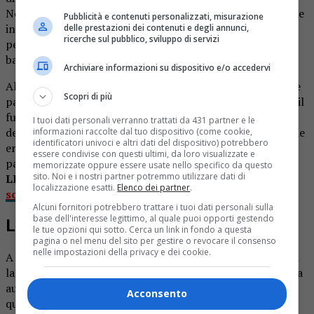
Novarese, durante le esequie di un noto giostraio residente
Pubblicità e contenuti personalizzati, misurazione
in zona. Una cerimonia che aveva richiamato tantissime
delle prestazioni dei contenuti e degli annunci,
ricerche sul pubblico, sviluppo di servizi
persone e alla quale era stata fatta intervenire anche la
banda musicale.
Archiviare informazioni su dispositivo e/o accedervi
Alla fine della cerimonia in chiesa, mentre il carro funebre
Scopri di più
partiva per raggiungere il cimitero, scattava la multa per il
furgone di servizio, rimasto parcheggiato nelle vicinanze
I tuoi dati personali verranno trattati da 431 partner e le
della chiesa in attesa di caricare addobbi e attrezzature che
informazioni raccolte dal tuo dispositivo (come cookie,
identificatori univoci e altri dati del dispositivo) potrebbero
erano servite per la cerimonia. Il mezzo era infatti
essere condivise con questi ultimi, da loro visualizzate e
parcheggiato in divieto di sosta.
memorizzate oppure essere usate nello specifico da questo
sito. Noi e i nostri partner potremmo utilizzare dati di
LEGGI ANCHE:
Ragazzo di 25 anni muore
localizzazione esatti.
Elenco dei partner
.
schiantandosi contro un carro funebre
Alcuni fornitori potrebbero trattare i tuoi dati personali sulla
base dell'interesse legittimo, al quale puoi opporti gestendo
Le proteste dell’agenzia
le tue opzioni qui sotto. Cerca un link in fondo a questa
pagina o nel menu del sito per gestire o revocare il consenso
nelle impostazioni della privacy e dei cookie.
A far intervenire gli agenti sarebbe stata una donna che si
lamentava perché non riusciva a manovrare con la propria
auto parcheggiata anch’essa nei pressi della chiesa, in
Acconsento
questo caso regolarmente. Nonostante la sanzione sia