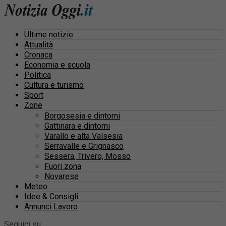
Ultime notizie
Attualità
Cronaca
Economia e scuola
Politica
Cultura e turismo
Sport
Zone
Borgosesia e dintorni
Gattinara e dintorni
Varallo e alta Valsesia
Serravalle e Grignasco
Sessera, Trivero, Mosso
Fuori zona
Novarese
Meteo
Idee & Consigli
Annunci Lavoro
Seguici su