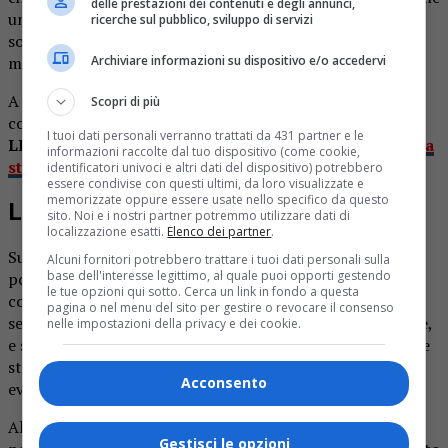
delle prestazioni dei contenuti e degli annunci,
un camion carico di mucche. Probabilmente le fiamme si
ricerche sul pubblico, sviluppo di servizi
sonno innescate per qualche malfunzionamento del
Archiviare informazioni su dispositivo e/o accedervi
motore, poi si sono esteste a tutto il veicolo.
A lanciare l’allarme è stato il conducente, intanto che
Scopri di più
cominciava a liberare le mucche dal rimorchio.
I tuoi dati personali verranno trattati da 431 partner e le
LEGGI ANCHE:
Treno travolge gregge di pecore: è una
informazioni raccolte dal tuo dispositivo (come cookie,
strage
identificatori univoci e altri dati del dispositivo) potrebbero
essere condivise con questi ultimi, da loro visualizzate e
memorizzate oppure essere usate nello specifico da questo
L’intervento dei vigili del fuoco
sito. Noi e i nostri partner potremmo utilizzare dati di
localizzazione esatti.
Elenco dei partner
.
Sul luogo dell’incendio sono arrivati i vigili del fuoco e la
Alcuni fornitori potrebbero trattare i tuoi dati personali sulla
base dell'interesse legittimo, al quale puoi opporti gestendo
polizia stradale della sottosezione di Susa. Nonostante il
le tue opzioni qui sotto. Cerca un link in fondo a questa
conducente abbia fatto il possibile per salvare gli animali,
pagina o nel menu del sito per gestire o revocare il consenso
sei mucche hanno trovato una morte atroce tra le fiamme,
nelle impostazioni della privacy e dei cookie.
e sono state recuperate carbonizzate. Altri 21 sono invece
state fatte uscire in strada, con i poliziotti che hanno
Acconsento
evitato la fuga.
Altri animali erano poi in un’altra zona del rimorchio, e
Gestisci le opzioni