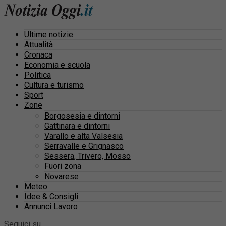
Ultime notizie
Attualità
Cronaca
Economia e scuola
Politica
Cultura e turismo
Sport
Zone
Borgosesia e dintorni
Gattinara e dintorni
Varallo e alta Valsesia
Serravalle e Grignasco
Sessera, Trivero, Mosso
Fuori zona
Novarese
Meteo
Idee & Consigli
Annunci Lavoro
Seguici su