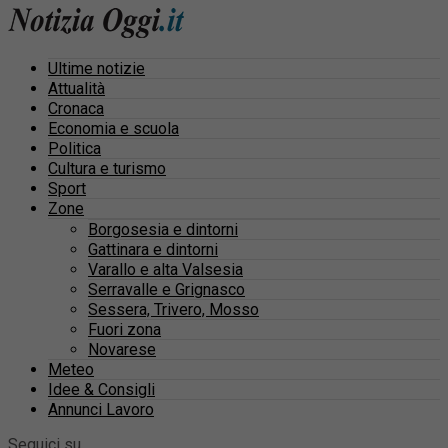
Ultime notizie
Attualità
Cronaca
Economia e scuola
Politica
Cultura e turismo
Sport
Zone
Borgosesia e dintorni
Gattinara e dintorni
Varallo e alta Valsesia
Serravalle e Grignasco
Sessera, Trivero, Mosso
Fuori zona
Novarese
Meteo
Idee & Consigli
Annunci Lavoro
Seguici su