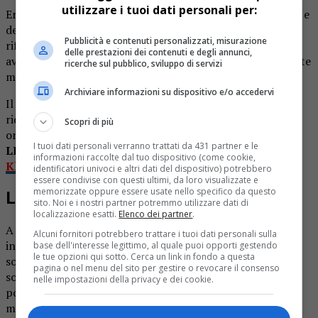
utilizzare i tuoi dati personali per:
Era ospite di due amici che lo avevano visto in giro sporco e
denutrito, e lo avevano invitato nel loro alloggio per
Pubblicità e contenuti personalizzati, misurazione
rifocillarsi e farsi una doccia. Ma il gesto di solidarietà ha
delle prestazioni dei contenuti e degli annunci,
avuto un epilogo tragico: l’uomo è morto improvvisamente
ricerche sul pubblico, sviluppo di servizi
mentre faceva la doccia.
Archiviare informazioni su dispositivo e/o accedervi
Il dramma è accaduto l’altro giorno a Chiavazza, centro a
ridosso di Biella. La vittima è un senzatetto di 58 anni
Scopri di più
originario della provincia di Cuneo.
I tuoi dati personali verranno trattati da 431 partner e le
LEGGI ANCHE:
Folgorato nella vasca: ultimo saluto a
informazioni raccolte dal tuo dispositivo (come cookie,
Klaudio, 32 anni
identificatori univoci e altri dati del dispositivo) potrebbero
essere condivise con questi ultimi, da loro visualizzate e
memorizzate oppure essere usate nello specifico da questo
L’intervento dei soccorritori
sito. Noi e i nostri partner potremmo utilizzare dati di
localizzazione esatti.
Elenco dei partner
.
A dare l’allarme sono stati gli stessi amici che lo avevano
Alcuni fornitori potrebbero trattare i tuoi dati personali sulla
invitato in casa propria. Non vedendolo uscire dal bagno,
base dell'interesse legittimo, al quale puoi opporti gestendo
le tue opzioni qui sotto. Cerca un link in fondo a questa
sono entrati e lo hanno trovato riverso. Hanno chiamato i
pagina o nel menu del sito per gestire o revocare il consenso
soccorsi, ma gli operatori sanitari del 118 non hanno
nelle impostazioni della privacy e dei cookie.
potuto fare nulla per rianimare l’uomo, stroncato da un
malore.