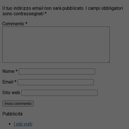
Il tuo indirizzo email non sarà pubblicato.
I campi obbligatori
sono contrassegnati
*
Commento
*
Nome
*
Email
*
Sito web
Pubblicità
I più visti