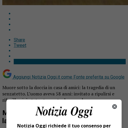
Share
Tweet
Aggiungi Notizia Oggi.it come
Fonte preferita su Google
Muore sotto la doccia in casa di amici: la tragedia di un
senzatetto. L’uomo aveva 58 anni: invitato a ripulirsi e
rifocillarsi, è stato stroncato da un malore.
Muore sotto la doccia in casa di amici:
la tragedia di un senzatetto
Notizia Oggi richiede il tuo consenso per