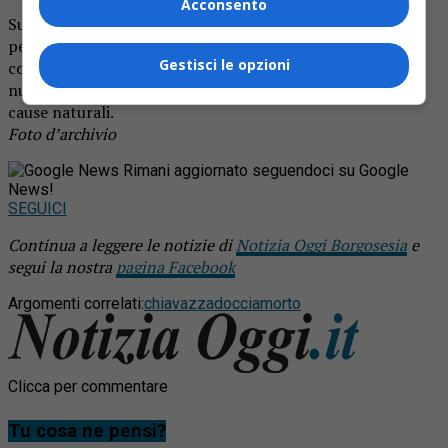
Acconsento
Sul posto anche gli agenti di polizia per i rilievi del caso e
per ascoltare le testimonianze dei padroni di casa. Sul
Gestisci le opzioni
corpo dell’uomo è stata ordinata l’autopsia, ma non c’è
nulla che possa far pensare ad altro che a una morte per
cause naturali.
Foto d’archivio
Rimani aggiornato seguendoci su Google
News!
SEGUICI
Continua a leggere le notizie di
Notizia Oggi Borgosesia
e
segui la nostra
pagina Facebook
Argomenti correlati:
chiavazza
doccia
morto
Clicca per commentare
Tu cosa ne pensi?