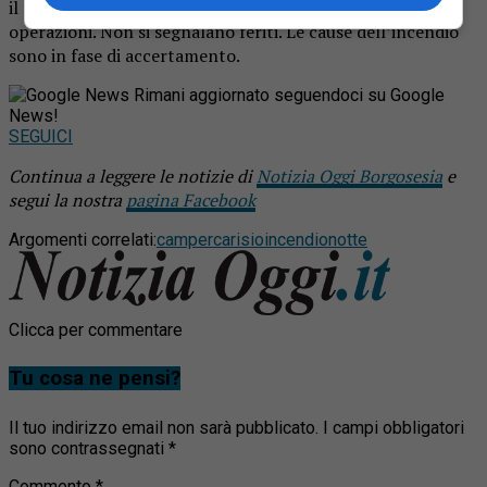
il traffico e garantire lo svolgimento in sicurezza delle
operazioni. Non si segnalano feriti. Le cause dell’incendio
sono in fase di accertamento.
Rimani aggiornato seguendoci su Google
News!
SEGUICI
Continua a leggere le notizie di
Notizia Oggi Borgosesia
e
segui la nostra
pagina Facebook
Argomenti correlati:
camper
carisio
incendio
notte
Clicca per commentare
Tu cosa ne pensi?
Il tuo indirizzo email non sarà pubblicato.
I campi obbligatori
sono contrassegnati
*
Commento
*