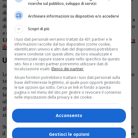
ricerche sul pubblico, sviluppo di servizi
del mattino, due squadre (una proveniente dal
distaccamento di Livorno Ferraris e l’altra dal
Archiviare informazioni su dispositivo e/o accedervi
distaccamento volontario di Santhià) sono state chiamate a
domare un incendio che ha coinvolto un camper in transito
Scopri di più
e una porzione di vegetazione a bordo strada.
LEGGI ANCHE:
Impatto frontale, in fiamme una vettura
I tuoi dati personali verranno trattati da 431 partner e le
informazioni raccolte dal tuo dispositivo (come cookie,
ibrida. LE FOTO
identificatori univoci e altri dati del dispositivo) potrebbero
essere condivise con questi ultimi, da loro visualizzate e
Un intervento difficile
memorizzate oppure essere usate nello specifico da questo
sito. Noi e i nostri partner potremmo utilizzare dati di
localizzazione esatti.
Elenco dei partner
.
Le operazioni di spegnimento si sono protratte per diverso
Alcuni fornitori potrebbero trattare i tuoi dati personali sulla
tempo. I vgili del fuoco hanno provveduto alla completa
base dell'interesse legittimo, al quale puoi opporti gestendo
estinzione del mezzo coinvolto e dell’area circostante,
le tue opzioni qui sotto. Cerca un link in fondo a questa
pagina o nel menu del sito per gestire o revocare il consenso
lavorando per evitare che le fiamme potessero propagarsi
nelle impostazioni della privacy e dei cookie.
ulteriormente, anche a causa della siccità che in questi
giorni interessa il territorio. Una volta spento l’incendio, è
stata eseguita la messa in sicurezza della zona.
Acconsento
Sul posto sono intervenuti anche gli agenti della Ppolizia e
il personale addetto alla viabilità autostradale, per regolare
Gestisci le opzioni