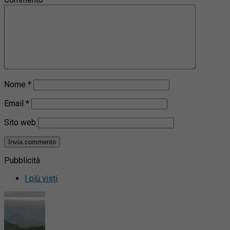
Nome
*
Email
*
Sito web
Pubblicità
I più visti