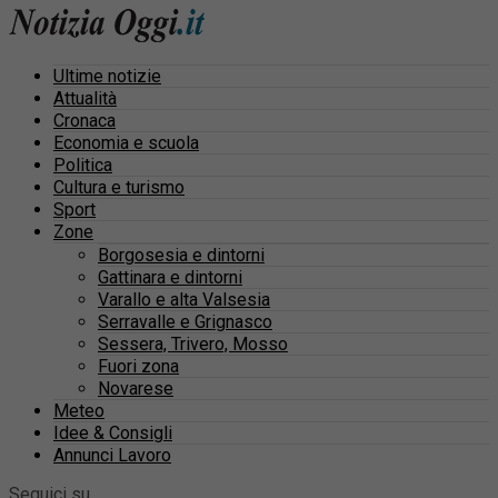
Ultime notizie
Attualità
Cronaca
Economia e scuola
Politica
Cultura e turismo
Sport
Zone
Borgosesia e dintorni
Gattinara e dintorni
Varallo e alta Valsesia
Serravalle e Grignasco
Sessera, Trivero, Mosso
Fuori zona
Novarese
Meteo
Idee & Consigli
Annunci Lavoro
Seguici su