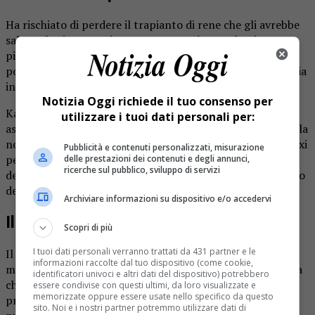
Ha rischiato di perdere il trapianto di rene che gli avrebbe
salvato la vita. A Torino un muratore è stato lasciato a
piedi, in mezzo alla strada, da un tassista che doveva
portarlo in ospedale Molinette per l’operazione. Una storia
incredibile raccontata dai colleghi di
Prima Torino
.
Notizia Oggi richiede il tuo consenso per
Kanda, così si chiama il muratore 50enne, da mesi
utilizzare i tuoi dati personali per:
aspettava la telefonata per il trapianto, che è arrivata nella
notte del 2 marzo. Alle prime luci dell’alba ha preso un taxi
Pubblicità e contenuti personalizzati, misurazione
per raggiungere le Molinette. Quando stava per arrivare a
delle prestazioni dei contenuti e degli annunci,
ricerche sul pubblico, sviluppo di servizi
destinazione, si è accorto che aveva meno denaro del costo
del viaggio.
Archiviare informazioni su dispositivo e/o accedervi
Il tassista lo lascia a piedi
Scopri di più
I tuoi dati personali verranno trattati da 431 partner e le
Il costo era venti euro, ma Kanda ne aveva solo 14, sei in
informazioni raccolte dal tuo dispositivo (come cookie,
meno di quanto segnava il tassametro. Ha detto al tassista
identificatori univoci e altri dati del dispositivo) potrebbero
che doveva presentarsi in ospedale per il trapianto, ma
essere condivise con questi ultimi, da loro visualizzate e
memorizzate oppure essere usate nello specifico da questo
probabilmente non è stato creduto. Il tassista a questo
sito. Noi e i nostri partner potremmo utilizzare dati di