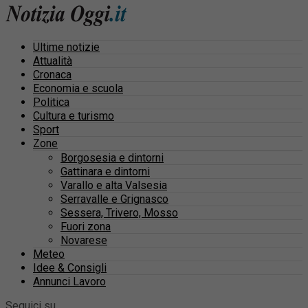
Ultime notizie
Attualità
Cronaca
Economia e scuola
Politica
Cultura e turismo
Sport
Zone
Borgosesia e dintorni
Gattinara e dintorni
Varallo e alta Valsesia
Serravalle e Grignasco
Sessera, Trivero, Mosso
Fuori zona
Novarese
Meteo
Idee & Consigli
Annunci Lavoro
Seguici su