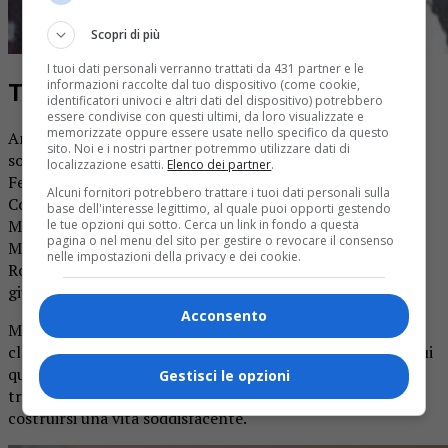
Scopri di più
I tuoi dati personali verranno trattati da 431 partner e le
informazioni raccolte dal tuo dispositivo (come cookie,
Tanti presenti all’appello
identificatori univoci e altri dati del dispositivo) potrebbero
essere condivise con questi ultimi, da loro visualizzate e
memorizzate oppure essere usate nello specifico da questo
Anche se non tutti i compagni di classe erano presenti,
sito. Noi e i nostri partner potremmo utilizzare dati di
sono stati molti coloro che hanno risposto all’appello:
localizzazione esatti.
Elenco dei partner
.
Federico Bigliocca, Antonio Biondi, Sandra Bono, Luigi
Alcuni fornitori potrebbero trattare i tuoi dati personali sulla
Cogotti, Laura Colacino, Francesco Dell’Imperio,
base dell'interesse legittimo, al quale puoi opporti gestendo
Massimiliano Fisicaro, Daniela Lamolinara, Nicola
le tue opzioni qui sotto. Cerca un link in fondo a questa
pagina o nel menu del sito per gestire o revocare il consenso
Mastrocesare, Marcello Robatti, Francesco Tambone,
nelle impostazioni della privacy e dei cookie.
Roberto Tambone. Tutti hanno aderito con entusiasmo,
giungendo anche dal Vercellese e dal Novarese.
Acconsento
Molti i ricordi riportati alla mente, come la vivacità della
classe, con alcuni “elementi” particolarmente chiassosi, sui
quali le maestre non avrebbero prospettato un futuro
Gestisci le opzioni
troppo brillante, mentre invece tutti hanno saputo
costruirsi una vita soddisfacente.