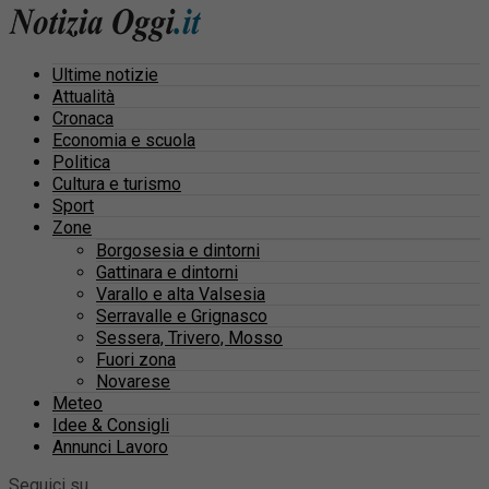
Ultime notizie
Attualità
Cronaca
Economia e scuola
Politica
Cultura e turismo
Sport
Zone
Borgosesia e dintorni
Gattinara e dintorni
Varallo e alta Valsesia
Serravalle e Grignasco
Sessera, Trivero, Mosso
Fuori zona
Novarese
Meteo
Idee & Consigli
Annunci Lavoro
Seguici su