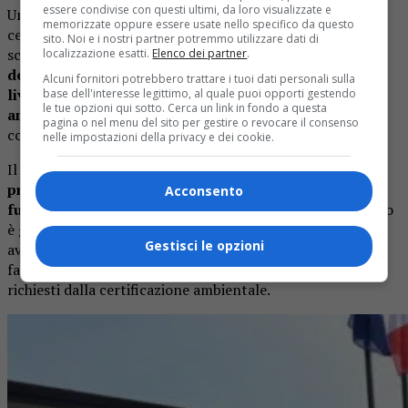
essere condivise con questi ultimi, da loro visualizzate e
Uno degli aspetti più significativi del progetto riguarda la
memorizzate oppure essere usate nello specifico da questo
certificazione “CasaClima”, ottenuta dal nuovo edificio
sito. Noi e i nostri partner potremmo utilizzare dati di
scolastico. Secondo l’amministrazione comunale
si tratta
localizzazione esatti.
Elenco dei partner
.
della prima scuola in Piemonte a raggiungere questo
Alcuni fornitori potrebbero trattare i tuoi dati personali sulla
livello di efficienza energetica e sostenibilità
base dell'interesse legittimo, al quale puoi opporti gestendo
le tue opzioni qui sotto. Cerca un link in fondo a questa
ambientale
, con standard elevati sia sul fronte dei
pagina o nel menu del sito per gestire o revocare il consenso
consumi sia sulla qualità degli ambienti interni.
nelle impostazioni della privacy e dei cookie.
Il vicesindaco Daniele Baglione
ha sottolineato come il
progetto rappresenti un investimento concreto sul
Acconsento
futuro della città e dei suoi servizi educativi
. L’obiettivo
è garantire ai bambini spazi sani, tecnologicamente
Gestisci le opzioni
avanzati e in grado di rispondere alle esigenze delle
famiglie moderne, mantenendo nel tempo gli standard
richiesti dalla certificazione ambientale.