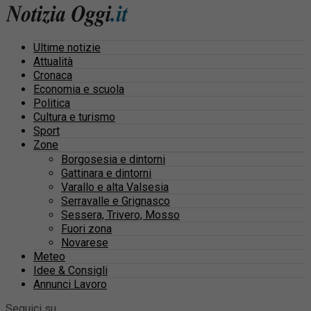
Ultime notizie
Attualità
Cronaca
Economia e scuola
Politica
Cultura e turismo
Sport
Zone
Borgosesia e dintorni
Gattinara e dintorni
Varallo e alta Valsesia
Serravalle e Grignasco
Sessera, Trivero, Mosso
Fuori zona
Novarese
Meteo
Idee & Consigli
Annunci Lavoro
Seguici su