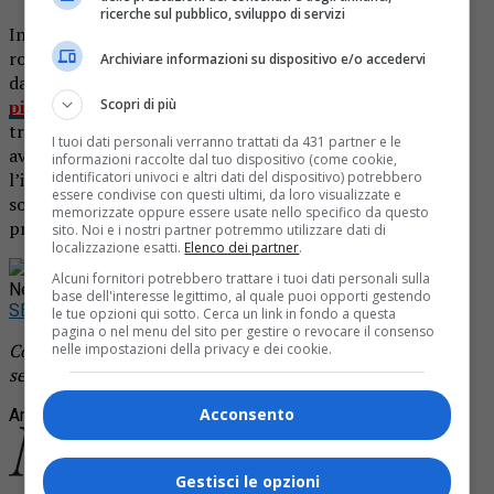
ricerche sul pubblico, sviluppo di servizi
In pratica, si tratta di mettere in sicurezza quella parte
rocciosa nel territorio novarese che già in passato aveva
Archiviare informazioni su dispositivo e/o accedervi
dato problemi non da poco. E che
aveva anche fatto
piovere sulla carreggiata qualche macigno
. Per chi
Scopri di più
transita abitualmente lungo questo tratto si tratterà di
I tuoi dati personali verranno trattati da 431 partner e le
avere pazienza ancora per quasi tre settimane, con
informazioni raccolte dal tuo dispositivo (come cookie,
l’incognita del meteo che potrebbe ancora riservare
identificatori univoci e altri dati del dispositivo) potrebbero
essere condivise con questi ultimi, da loro visualizzate e
sorprese. Anche gli orari delle autolinee Atap
memorizzate oppure essere usate nello specifico da questo
proseguiranno con l’assetto attuale.
sito. Noi e i nostri partner potremmo utilizzare dati di
localizzazione esatti.
Elenco dei partner
.
Rimani aggiornato seguendoci su Google
Alcuni fornitori potrebbero trattare i tuoi dati personali sulla
News!
base dell'interesse legittimo, al quale puoi opporti gestendo
SEGUICI
le tue opzioni qui sotto. Cerca un link in fondo a questa
pagina o nel menu del sito per gestire o revocare il consenso
Continua a leggere le notizie di
Notizia Oggi Borgosesia
e
nelle impostazioni della privacy e dei cookie.
segui la nostra
pagina Facebook
Acconsento
Argomenti correlati:
apertura
chiusura
lavori
strada
vintebbio
Gestisci le opzioni