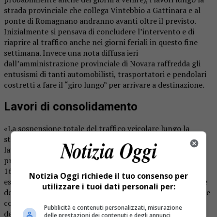
strada provinciale che collega Vintebbio a Gattinara e al
ponte di Romagnano andranno avanti oltre il previsto.
Inizialmente si pensava di concludere l’intervento e di
riaprire al traffico anche nei giorni feriali in questo fine
settimana. Invece una nota diffusa ieri
dall’amministrazione provinciale di Novara raffredda gli
entusismi di tanti automobilisti, trasportatori e pendolari
costretti a fare il “giro lungo” per arrivare a destinazione.
Lavori di consolidamento
«La sospensione totale del traffico veicolare lungo la
strada provinciale 165 di Vintebbio, dove sono in corso
lavori di consolidamento dei versanti e inizialmente
prevista fino al 29 maggio, è stata prorogata al prossimo
16 giugno e resta valida ventiquattro ore su ventiquattro,
Notizia Oggi richiede il tuo consenso per
esclusi i giorni di sabato, domenica e festivi. L’interruzione
utilizzare i tuoi dati personali per:
del transito veicolare viene segnalata dalla ditta esecutrice
con gli appositi cartelli secondo le prescrizioni del codice
Pubblicità e contenuti personalizzati, misurazione
della strada».
delle prestazioni dei contenuti e degli annunci,