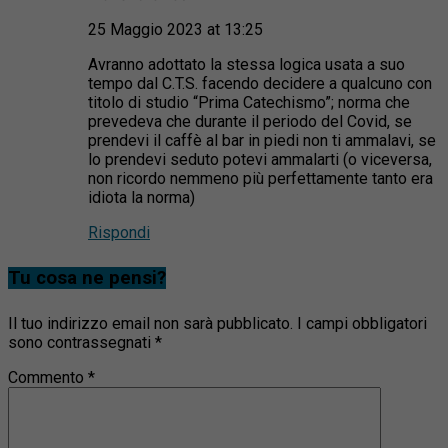
25 Maggio 2023 at 13:25
Avranno adottato la stessa logica usata a suo
tempo dal C.T.S. facendo decidere a qualcuno con
titolo di studio “Prima Catechismo”; norma che
prevedeva che durante il periodo del Covid, se
prendevi il caffè al bar in piedi non ti ammalavi, se
lo prendevi seduto potevi ammalarti (o viceversa,
non ricordo nemmeno più perfettamente tanto era
idiota la norma)
Rispondi
Tu cosa ne pensi?
Il tuo indirizzo email non sarà pubblicato.
I campi obbligatori
sono contrassegnati
*
Commento
*