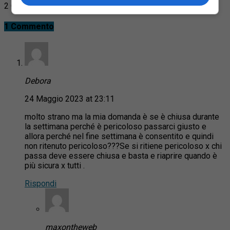
2 Commenti
1 Commento
Debora
24 Maggio 2023 at 23:11
molto strano ma la mia domanda è se è chiusa durante
la settimana perché è pericoloso passarci giusto e
allora perché nel fine settimana è consentito e quindi
non ritenuto pericoloso???Se si ritiene pericoloso x chi
passa deve essere chiusa e basta e riaprire quando è
più sicura x tutti .
Rispondi
maxontheweb