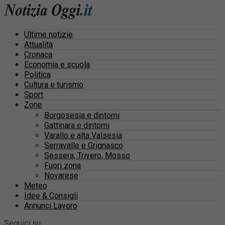
Ultime notizie
Attualità
Cronaca
Economia e scuola
Politica
Cultura e turismo
Sport
Zone
Borgosesia e dintorni
Gattinara e dintorni
Varallo e alta Valsesia
Serravalle e Grignasco
Sessera, Trivero, Mosso
Fuori zona
Novarese
Meteo
Idee & Consigli
Annunci Lavoro
Seguici su