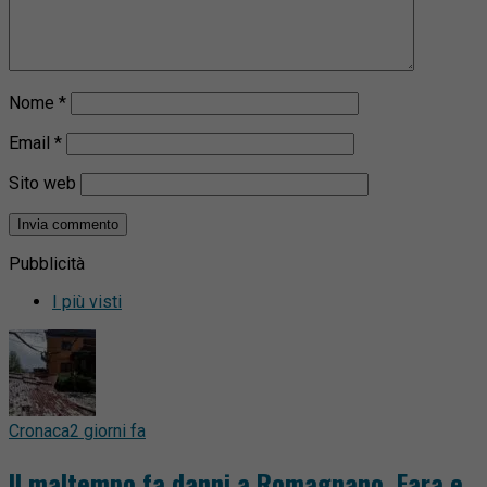
Nome
*
Email
*
Sito web
Pubblicità
I più visti
Cronaca
2 giorni fa
Il maltempo fa danni a Romagnano, Fara e