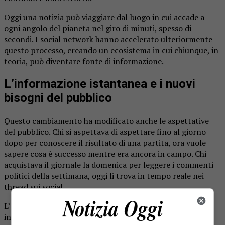
Oggi una notizia può viaggiare dal luogo in cui accade a
ogni angolo del pianeta nel giro di minuti, spesso di
secondi. I social network hanno accelerato ulteriormente
questo processo, creando un ecosistema in cui chiunque, in
teoria, può diventare fonte di informazione.
L’informazione istantanea e i nuovi
bisogni del pubblico
Questo cambiamento ha modificato anche le aspettative
del pubblico. Chi si aspettava di aspettare fino al giorno
dopo per conoscere il risultato di una partita, ora vuole
sapere cosa è successo mentre era ancora in campo. Chi
acquistava il giornale la domenica per leggere i commenti
politici della settimana, oggi li trova in tempo reale nei
thread sui social.
L’aggiornamento continuo ha generato nuove abitudini
informative, che si sviluppano attorno a una serie di