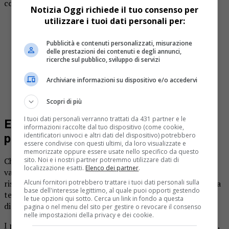
contenuti molto diversi tra loro:
Notizia Oggi richiede il tuo consenso per
utilizzare i tuoi dati personali per:
risultati sportivi in diretta, con statistiche e
commenti tecnici aggiornati minuto per minuto
Pubblicità e contenuti personalizzati, misurazione
notizie di cronaca e politica con live blogging degli
delle prestazioni dei contenuti e degli annunci,
eventi principali
ricerche sul pubblico, sviluppo di servizi
dati di borsa e aggiornamenti finanziari per
investitori e operatori
Archiviare informazioni su dispositivo e/o accedervi
estrazioni, sorteggi e concorsi seguiti da milioni di
persone
Scopri di più
I tuoi dati personali verranno trattati da 431 partner e le
Estrazioni e risultati in diretta: un
informazioni raccolte dal tuo dispositivo (come cookie,
identificatori univoci e altri dati del dispositivo) potrebbero
pubblico sempre connesso
essere condivise con questi ultimi, da loro visualizzate e
memorizzate oppure essere usate nello specifico da questo
sito. Noi e i nostri partner potremmo utilizzare dati di
Chi partecipa a giochi come il Lotto, il Superenalotto o i
localizzazione esatti.
Elenco dei partner
.
vari gratta e vinci conosce bene l’attesa. Per decenni, i
Alcuni fornitori potrebbero trattare i tuoi dati personali sulla
risultati delle estrazioni venivano comunicati attraverso la
base dell'interesse legittimo, al quale puoi opporti gestendo
televisione o il giornale del giorno successivo. Oggi quella
le tue opzioni qui sotto. Cerca un link in fondo a questa
dinamica è completamente ribaltata.
pagina o nel menu del sito per gestire o revocare il consenso
nelle impostazioni della privacy e dei cookie.
I portali specializzati pubblicano i risultati in tempo reale,