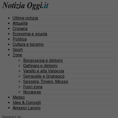
Ultime notizie
Attualità
Cronaca
Economia e scuola
Politica
Cultura e turismo
Sport
Zone
Borgosesia e dintorni
Gattinara e dintorni
Varallo e alta Valsesia
Serravalle e Grignasco
Sessera, Trivero, Mosso
Fuori zona
Novarese
Meteo
Idee & Consigli
Annunci Lavoro
Seguici su