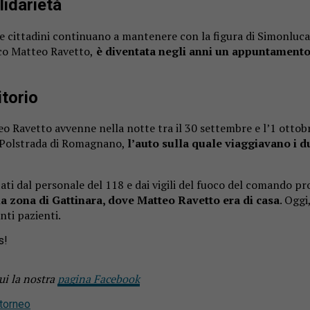
lidarietà
i e cittadini continuano a mantenere con la figura di Simonluc
ico Matteo Ravetto,
è diventata negli anni un appuntamento 
itorio
eo Ravetto avvenne nella notte tra il 30 settembre e l’1 ottob
la Polstrada di Romagnano,
l’auto sulla quale viaggiavano i d
stati dal personale del 118 e dai vigili del fuoco del comando 
a zona di Gattinara, dove Matteo Ravetto era di casa
. Oggi
nti pazienti.
s!
ui la nostra
pagina Facebook
torneo