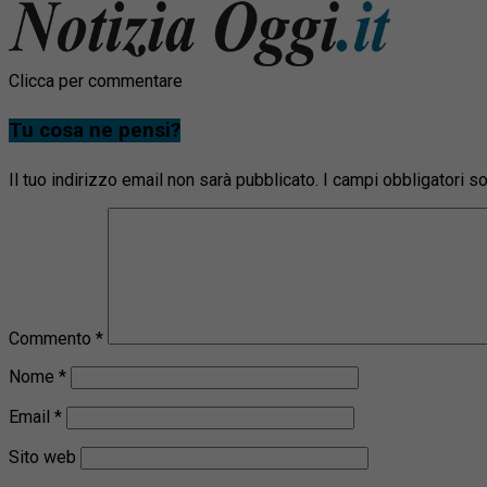
Clicca per commentare
Tu cosa ne pensi?
Il tuo indirizzo email non sarà pubblicato.
I campi obbligatori 
Commento
*
Nome
*
Email
*
Sito web