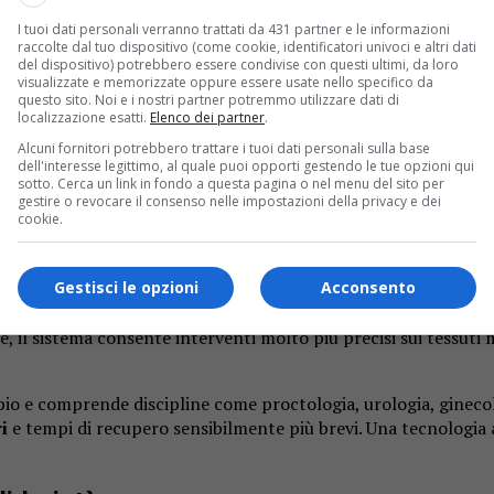
I tuoi dati personali verranno trattati da 431 partner e le informazioni
raccolte dal tuo dispositivo (come cookie, identificatori univoci e altri dati
del dispositivo) potrebbero essere condivise con questi ultimi, da loro
visualizzate e memorizzate oppure essere usate nello specifico da
questo sito. Noi e i nostri partner potremmo utilizzare dati di
localizzazione esatti.
Elenco dei partner
.
Alcuni fornitori potrebbero trattare i tuoi dati personali sulla base
to benefico “Il gol di Simonluca”. Ora i Lions insieme all’ass
dell'interesse legittimo, al quale puoi opporti gestendo le tue opzioni qui
sotto. Cerca un link in fondo a questa pagina o nel menu del sito per
Mini Dual destinata alla chirurgia generale. L’iniziativa rico
gestire o revocare il consenso nelle impostazioni della privacy e dei
ato dall’attraversamento di alcuni cinghiali.
cookie.
a mini-invasiva
Gestisci le opzioni
Acconsento
 generale è un dispositivo medicale palmare di ultima generaz
che, il sistema consente interventi molto più precisi sui tessuti
o e comprende discipline come proctologia, urologia, ginecolo
i
e tempi di recupero sensibilmente più brevi. Una tecnologia