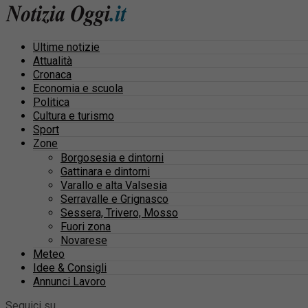
Ultime notizie
Attualità
Cronaca
Economia e scuola
Politica
Cultura e turismo
Sport
Zone
Borgosesia e dintorni
Gattinara e dintorni
Varallo e alta Valsesia
Serravalle e Grignasco
Sessera, Trivero, Mosso
Fuori zona
Novarese
Meteo
Idee & Consigli
Annunci Lavoro
Seguici su