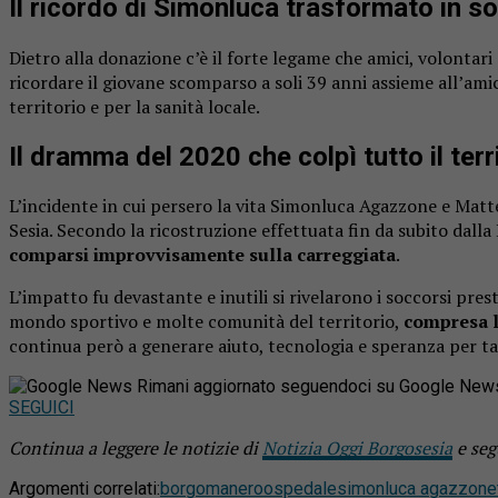
Il ricordo di Simonluca trasformato in so
Dietro alla donazione c’è il forte legame che amici, volontar
ricordare il giovane scomparso a soli 39 anni assieme all’am
territorio e per la sanità locale.
Il dramma del 2020 che colpì tutto il terr
L’incidente in cui persero la vita Simonluca Agazzone e Matt
Sesia
. Secondo la ricostruzione effettuata fin da subito dal
comparsi improvvisamente sulla carreggiata
.
L’impatto fu devastante e inutili si rivelarono i soccorsi pre
mondo sportivo e molte comunità del territorio,
compresa l
continua però a generare aiuto, tecnologia e speranza per ta
Rimani aggiornato seguendoci su Google New
SEGUICI
Continua a leggere le notizie di
Notizia Oggi Borgosesia
e seg
Argomenti correlati:
borgomanero
ospedale
simonluca agazzone