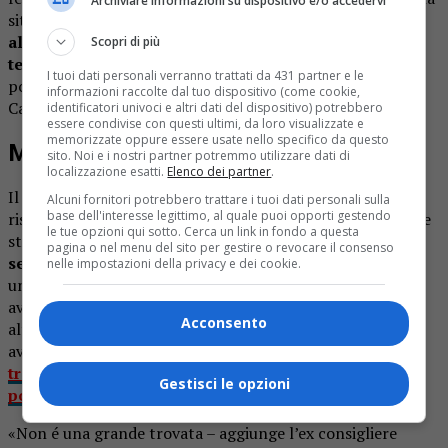
Archiviare informazioni su dispositivo e/o accedervi
situazione di emergenza,
la chiamata viene indirizzata
alla centrale operativa dell’emergenza sanitaria
Scopri di più
territoriale 118
. Il trasferimento rientra nel
I tuoi dati personali verranno trattati da 431 partner e le
potenziamento dei servizi territoriali legato alle nuove
informazioni raccolte dal tuo dispositivo (come cookie,
Case della comunità.
identificatori univoci e altri dati del dispositivo) potrebbero
essere condivise con questi ultimi, da loro visualizzate e
memorizzate oppure essere usate nello specifico da questo
Malumori nelle frazioni alte
sito. Noi e i nostri partner potremmo utilizzare dati di
localizzazione esatti.
Elenco dei partner
.
Il trasloco probabilmente sarà apprezzato da coloro che
Alcuni fornitori potrebbero trattare i tuoi dati personali sulla
base dell'interesse legittimo, al quale puoi opporti gestendo
risiedono a Ponzone, mentre nella parte alta del Triverese
le tue opzioni qui sotto. Cerca un link in fondo a questa
sta sollevando malumori. «M
a giusto,
togliamo un po di
pagina o nel menu del sito per gestire o revocare il consenso
servizi a Trivero che ce ne sono già troppi…
» scrive
nelle impostazioni della privacy e dei cookie.
un’utente sotto il post dell’avviso. «Complimenti a chi ha
avuto questa splendida idea» aggiunge ironicamente un
Acconsento
altro. Nei mesi scorsi anche l’ex consigliere Piero Casula
aveva messo in guardia dal fatto che
si tratterà di un
trasferimento di servizi già esistenti, non di
Gestisci le opzioni
potenziamento dell’offerta sanitaria
.
«
Non é una grande trovata – aggiunge l’ex consigliere