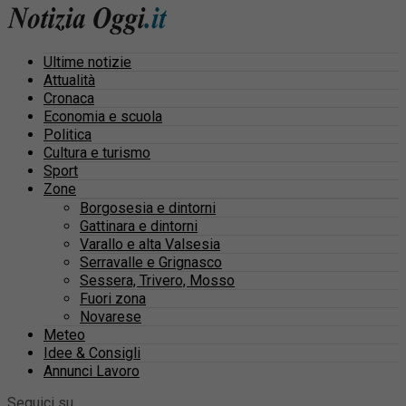
Ultime notizie
Attualità
Cronaca
Economia e scuola
Politica
Cultura e turismo
Sport
Zone
Borgosesia e dintorni
Gattinara e dintorni
Varallo e alta Valsesia
Serravalle e Grignasco
Sessera, Trivero, Mosso
Fuori zona
Novarese
Meteo
Idee & Consigli
Annunci Lavoro
Seguici su