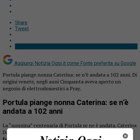
Share
Tweet
Aggiungi Notizia Oggi.it come
Fonte preferita su Google
Portula piange nonna Caterina: se n’è andata a 102 anni. Di
origini venete, negli anni Cinquanta aveva aperto un
negozio di elettrodomestici a Pray.
Portula piange nonna Caterina: se n’è
andata a 102 anni
La “nonnina” centenaria di Portula se ne è andata. Caterina
Dal Ponte vedova Botto,
avrebbe compiuto 103 anni a
febbraio
. Il suo funerale è stato celebrato martedì e la