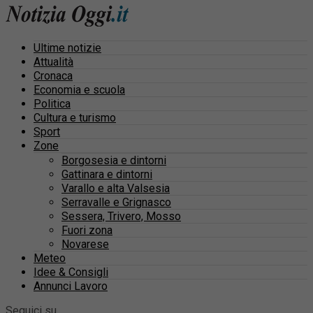
Ultime notizie
Attualità
Cronaca
Economia e scuola
Politica
Cultura e turismo
Sport
Zone
Borgosesia e dintorni
Gattinara e dintorni
Varallo e alta Valsesia
Serravalle e Grignasco
Sessera, Trivero, Mosso
Fuori zona
Novarese
Meteo
Idee & Consigli
Annunci Lavoro
Seguici su