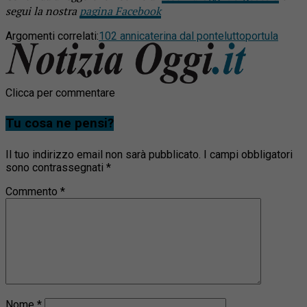
segui la nostra
pagina Facebook
Argomenti correlati:
102 anni
caterina dal ponte
lutto
portula
Clicca per commentare
Tu cosa ne pensi?
Il tuo indirizzo email non sarà pubblicato.
I campi obbligatori
sono contrassegnati
*
Commento
*
Nome
*