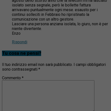
agosto dello scorso anno che la telecom mi ha lasciato
isolato senza segnale, però le bollette fattura
arrivavano puntualmente ogni mese. esausto per i
continui solleciti in Febbraio ho ripristinato la
comunicazione con un altro gestore.
Lasciare una persona anziana isolata, lo giuro, non è per
niente divertente.
Enzo
Rispondi
Tu cosa ne pensi?
Il tuo indirizzo email non sarà pubblicato.
I campi obbligatori
sono contrassegnati
*
Commento
*