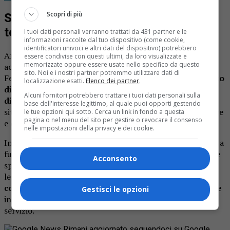
Scopri di più
Segnalazioni inviate al gestore
telefonico
I tuoi dati personali verranno trattati da 431 partner e le
informazioni raccolte dal tuo dispositivo (come cookie,
identificatori univoci e altri dati del dispositivo) potrebbero
Anche il Comune di Valdilana si è attivato per cercare di
essere condivise con questi ultimi, da loro visualizzate e
memorizzate oppure essere usate nello specifico da questo
accelerare la soluzione del problema. L’assessore Pradeep
sito. Noi e i nostri partner potremmo utilizzare dati di
Ferla
ha confermato che l’amministrazione ha inoltrato
localizzazione esatti.
Elenco dei partner
.
diverse comunicazioni ai gestori per evidenziare i
Alcuni fornitori potrebbero trattare i tuoi dati personali sulla
disagi registrati in numerose aree del territorio
. La
base dell'interesse legittimo, al quale puoi opporti gestendo
situazione, però, continua a presentarsi in modo irregolare
le tue opzioni qui sotto. Cerca un link in fondo a questa
pagina o nel menu del sito per gestire o revocare il consenso
e difficile da prevedere.
nelle impostazioni della privacy e dei cookie.
In alcune località la copertura telefonica continua infatti a
funzionare regolarmente, mentre poco distante il segnale
Acconsento
sparisce completamente. Una condizione “a macchia di
leopardo” che
rende ancora più complicato
comprendere l’origine precisa dei malfunzionamenti
e
Gestisci le opzioni
intervenire rapidamente per il ripristino completo del
servizio.
Rimani aggiornato seguendoci su Google