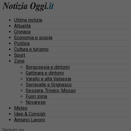
Ultime notizie
Attualità
Cronaca
Economia e scuola
Politica
Cultura e turismo
Sport
Zone
Borgosesia e dintorni
Gattinara e dintorni
Varallo e alta Valsesia
Serravalle e Grignasco
Sessera, Trivero, Mosso
Fuori zona
Novarese
Meteo
Idee & Consigli
Annunci Lavoro
Seguici su