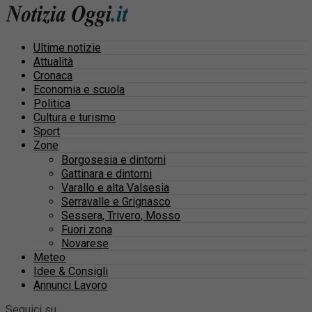
Ultime notizie
Attualità
Cronaca
Economia e scuola
Politica
Cultura e turismo
Sport
Zone
Borgosesia e dintorni
Gattinara e dintorni
Varallo e alta Valsesia
Serravalle e Grignasco
Sessera, Trivero, Mosso
Fuori zona
Novarese
Meteo
Idee & Consigli
Annunci Lavoro
Seguici su