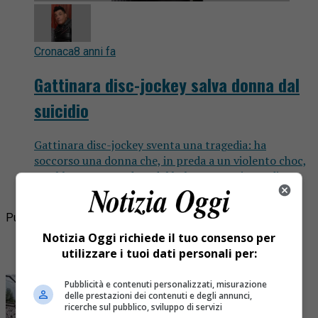
Cronaca
8 anni fa
Gattinara disc-jockey salva donna dal
suicidio
Gattinara disc-jockey sventa una tragedia: ha
soccorso una donna che, in preda a un violento choc,
avrebbe potuto cadere dal balcone. Gattinara disc-
jockey soccorre una donna...
Pubblicità
Notizia Oggi richiede il tuo consenso per
Ultime
utilizzare i tuoi dati personali per:
I più letti
Pubblicità e contenuti personalizzati, misurazione
delle prestazioni dei contenuti e degli annunci,
ricerche sul pubblico, sviluppo di servizi