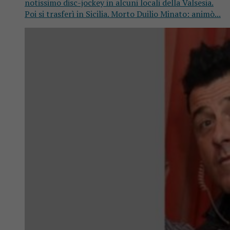
notissimo disc-jockey in alcuni locali della Valsesia.
Poi si trasferì in Sicilia. Morto Duilio Minato: animò...