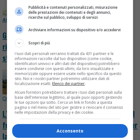
Pubblicità e contenuti personalizzati, misurazione
delle prestazioni dei contenuti e degli annunci,
ricerche sul pubblico, sviluppo di servizi
Attualità
2 ore fa
Archiviare informazioni su dispositivo e/o accedervi
Ghemme ricorda Franca Urani, l’anima del
Scopri di più
ricetto che ha insegnato ad amare la
I tuoi dati personali verranno trattati da 431 partner e le
storia
informazioni raccolte dal tuo dispositivo (come cookie,
identificatori univoci e altri dati del dispositivo) potrebbero
essere condivise con questi ultimi, da loro visualizzate e
memorizzate oppure essere usate nello specifico da questo
sito. Noi e i nostri partner potremmo utilizzare dati di
localizzazione esatti.
Elenco dei partner
.
Alcuni fornitori potrebbero trattare i tuoi dati personali sulla
base dell'interesse legittimo, al quale puoi opporti gestendo
Cronaca
3 ore fa
le tue opzioni qui sotto. Cerca un link in fondo a questa
pagina o nel menu del sito per gestire o revocare il consenso
L’inferno della Valsessera visto dal Tovo: il
nelle impostazioni della privacy e dei cookie.
fuoco vicino alle baite, cresce l’allarme per
Acconsento
la notte. FOTO E VIDEO