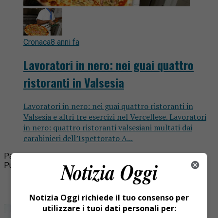
Cronaca
8 anni fa
Lavoratori in nero: nei guai quattro
ristoranti in Valsesia
Lavoratori in nero: nei guai quattro ristoranti in
Valsesia e altri tre esercizi nel Vercellese. Lavoratori
in nero: quattro ristoranti valsesiani multati dai
carabinieri dell’Ispettorato A...
Pagina 2 di 2
1
2
Pubblicità
Ultime
I più letti
Notizia Oggi richiede il tuo consenso per
utilizzare i tuoi dati personali per: