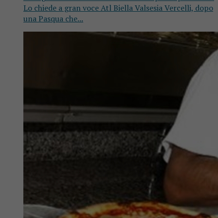
Lo chiede a gran voce Atl Biella Valsesia Vercelli, dopo
una Pasqua che...