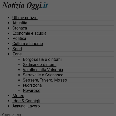
Ultime notizie
Attualità
Cronaca
Economia e scuola
Politica
Cultura e turismo
Sport
Zone
Borgosesia e dintorni
Gattinara e dintorni
Varallo e alta Valsesia
Serravalle e Grignasco
Sessera, Trivero, Mosso
Fuori zona
Novarese
Meteo
Idee & Consigli
Annunci Lavoro
Seguici su