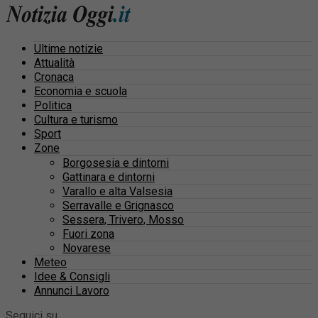
Ultime notizie
Attualità
Cronaca
Economia e scuola
Politica
Cultura e turismo
Sport
Zone
Borgosesia e dintorni
Gattinara e dintorni
Varallo e alta Valsesia
Serravalle e Grignasco
Sessera, Trivero, Mosso
Fuori zona
Novarese
Meteo
Idee & Consigli
Annunci Lavoro
Seguici su