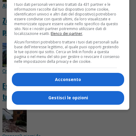
I tuoi dati personali verranno trattati da 431 partner e le
Attualità
20 ore fa
informazioni raccolte dal tuo dispositivo (come cookie,
identificatori univoci e altri dati del dispositivo) potrebbero
Zegna, nuovo accordo per 460 dipendenti:
essere condivise con questi ultimi, da loro visualizzate e
memorizzate oppure essere usate nello specifico da questo
premi fino a 3.515 euro
sito. Noi e i nostri partner potremmo utilizzare dati di
localizzazione esatti.
Elenco dei partner
.
Alcuni fornitori potrebbero trattare i tuoi dati personali sulla
base dell'interesse legittimo, al quale puoi opporti gestendo
le tue opzioni qui sotto. Cerca un link in fondo a questa
pagina o nel menu del sito per gestire o revocare il consenso
nelle impostazioni della privacy e dei cookie.
Cronaca
22 ore fa
Acconsento
Esce per un’escursione e non torna:
trovato morto all’alba vicino al sentiero
Gestisci le opzioni