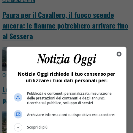
Cronaca
3 ore fa
Paura per il Cavallero, il fuoco scende
ancora: le fiamme potrebbero arrivare fino
al Sessera
Notizia Oggi richiede il tuo consenso per
Cronaca
15 ore fa
utilizzare i tuoi dati personali per:
Le fiamme scendono verso il Cavallero,
Pubblicità e contenuti personalizzati, misurazione
paura per la notte
delle prestazioni dei contenuti e degli annunci,
ricerche sul pubblico, sviluppo di servizi
Archiviare informazioni su dispositivo e/o accedervi
Scopri di più