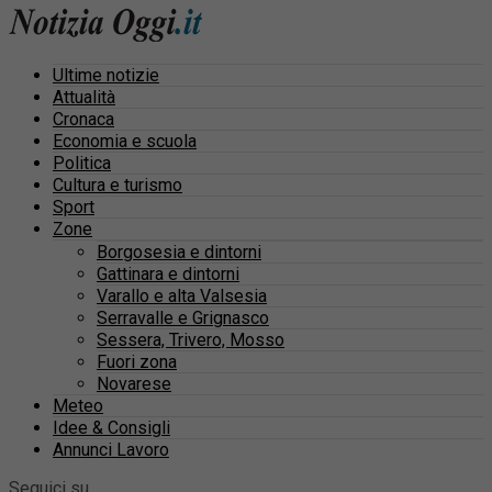
Ultime notizie
Attualità
Cronaca
Economia e scuola
Politica
Cultura e turismo
Sport
Zone
Borgosesia e dintorni
Gattinara e dintorni
Varallo e alta Valsesia
Serravalle e Grignasco
Sessera, Trivero, Mosso
Fuori zona
Novarese
Meteo
Idee & Consigli
Annunci Lavoro
Seguici su