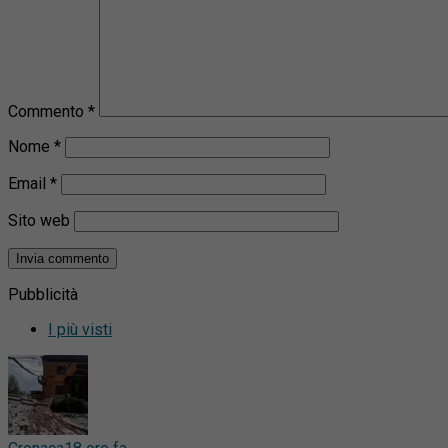
Commento
*
Nome
*
Email
*
Sito web
Pubblicità
I più visti