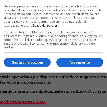
I tuoi dati personali verranno trattati da 431 partner e le informazioni
raccolte dal tuo dispositivo (come cookie, identificatori univoci e altri dati
del dispositivo) potrebbero essere condivise con questi ultimi, da loro
visualizzate e memorizzate oppure essere usate nello specifico da
questo sito. Noi e i nostri partner potremmo utilizzare dati di
localizzazione esatti.
Elenco dei partner
.
Alcuni fornitori potrebbero trattare i tuoi dati personali sulla base
 oggi, lunedì 1 giugno, l
ungo il sentiero di cresta che con
dell'interesse legittimo, al quale puoi opporti gestendo le tue opzioni qui
sotto. Cerca un link in fondo a questa pagina o nel menu del sito per
he hanno contattato il 112 dopo aver visto la donna accasciarsi 
gestire o revocare il consenso nelle impostazioni della privacy e dei
cookie.
rtito dalla base di Borgosesia
, insieme ai tecnici del Soccors
Gestisci le opzioni
Acconsento
ntrale operativa a predisporre un ulteriore supporto a ter
tervenire in caso di necessità.
tando le prime cure direttamente sul sentiero
. Dopo esser
 Bocchetto Sessera e Mera