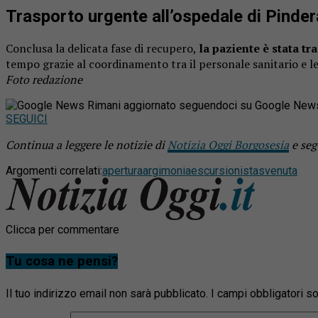
Trasporto urgente all’ospedale di Pinde
Conclusa la delicata fase di recupero,
la paziente è stata tr
tempo grazie al coordinamento tra il personale sanitario e l
Foto redazione
Rimani aggiornato seguendoci su Google New
SEGUICI
Continua a leggere le notizie di
Notizia Oggi Borgosesia
e seg
Argomenti correlati:
apertura
argimonia
escursionista
svenuta
Clicca per commentare
Tu cosa ne pensi?
Il tuo indirizzo email non sarà pubblicato.
I campi obbligatori 