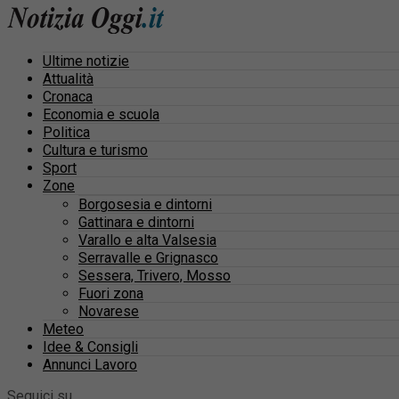
Ultime notizie
Attualità
Cronaca
Economia e scuola
Politica
Cultura e turismo
Sport
Zone
Borgosesia e dintorni
Gattinara e dintorni
Varallo e alta Valsesia
Serravalle e Grignasco
Sessera, Trivero, Mosso
Fuori zona
Novarese
Meteo
Idee & Consigli
Annunci Lavoro
Seguici su