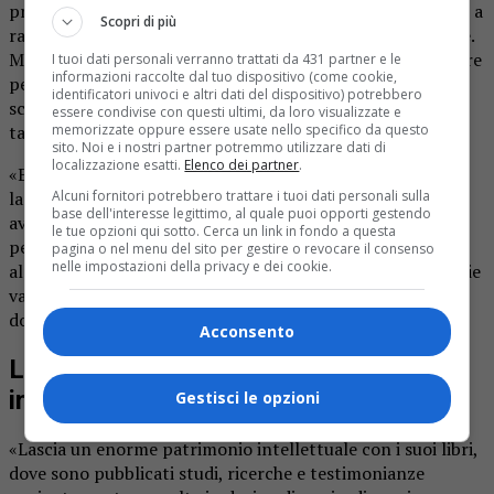
professore si rivelava sempre disponibile a chiacchierare e a
Scopri di più
raccontare le cose che sapeva. E riusciva anche a sorridere.
Mi permetto di scherzarci sopra perché posso testimoniare
I tuoi dati personali verranno trattati da 431 partner e le
informazioni raccolte dal tuo dispositivo (come cookie,
personalmente che, soprattutto nelle email che ci
identificatori univoci e altri dati del dispositivo) potrebbero
scambiavamo spesso, il professore era gentilissimo e
essere condivise con questi ultimi, da loro visualizzate e
memorizzate oppure essere usate nello specifico da questo
talvolta addirittura spiritoso».
sito. Noi e i nostri partner potremmo utilizzare dati di
localizzazione esatti.
Elenco dei partner
.
«Esattamente come appariva durante le conferenze, dove
Alcuni fornitori potrebbero trattare i tuoi dati personali sulla
lasciava trasparire tutto l’entusiasmo e la passione che
base dell'interesse legittimo, al quale puoi opporti gestendo
aveva messo nelle sue ricerche. Finché la salute glielo ha
le tue opzioni qui sotto. Cerca un link in fondo a questa
permesso ha scattato continuativamente fotografie agli
pagina o nel menu del sito per gestire o revocare il consenso
nelle impostazioni della privacy e dei cookie.
alpeggi, agli edifici, alle opere agricole, artistiche ed edilizie
valsesiane, andando a collezionare un archivio
documentario impressionante».
Acconsento
Lascia un grande patrimonio
intellettuale
Gestisci le opzioni
«Lascia un enorme patrimonio intellettuale con i suoi libri,
dove sono pubblicati studi, ricerche e testimonianze