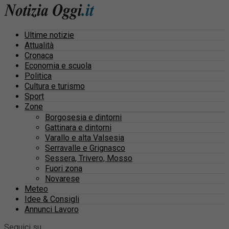
Ultime notizie
Attualità
Cronaca
Economia e scuola
Politica
Cultura e turismo
Sport
Zone
Borgosesia e dintorni
Gattinara e dintorni
Varallo e alta Valsesia
Serravalle e Grignasco
Sessera, Trivero, Mosso
Fuori zona
Novarese
Meteo
Idee & Consigli
Annunci Lavoro
Seguici su