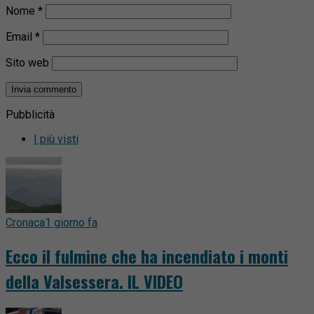
Nome
*
Email
*
Sito web
Pubblicità
I più visti
Cronaca
1 giorno fa
Ecco il fulmine che ha incendiato i monti
della Valsessera. IL VIDEO