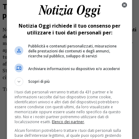
Turismo, agricoltura e sentieri: le
proposte sul tavolo
Notizia Oggi richiede il tuo consenso per
Nel documento finale trovano
spazio numerosi interventi
utilizzare i tuoi dati personali per:
destinati alla valorizzazione del territorio
. Dalla
manutenzione della rete sentieristica fino al sostegno per
Pubblicità e contenuti personalizzati, misurazione
agricoltori e allevatori, passando per la promozione
delle prestazioni dei contenuti e degli annunci,
turistica e la gestione della fauna selvatica. Tra i temi
ricerche sul pubblico, sviluppo di servizi
affrontati compaiono anche il Monte Fenera, la Valle
Archiviare informazioni su dispositivo e/o accedervi
Strona e il rafforzamento della comunicazione con
cittadini e proprietari.
Scopri di più
Tra i punti principali della proposta figurano:
I tuoi dati personali verranno trattati da 431 partner e le
informazioni raccolte dal tuo dispositivo (come cookie,
riqualificazione della Casa del Parco di Alagna
identificatori univoci e altri dati del dispositivo) potrebbero
manutenzione dei sentieri
essere condivise con questi ultimi, da loro visualizzate e
memorizzate oppure essere usate nello specifico da questo
sostegno alle attività agricole e turistiche
sito. Noi e i nostri partner potremmo utilizzare dati di
incremento di personale e risorse economiche
localizzazione esatti.
Elenco dei partner
.
procedure più snelle per eventi ricorrenti
Alcuni fornitori potrebbero trattare i tuoi dati personali sulla
maggiore peso alle amministrazioni locali
base dell'interesse legittimo, al quale puoi opporti gestendo