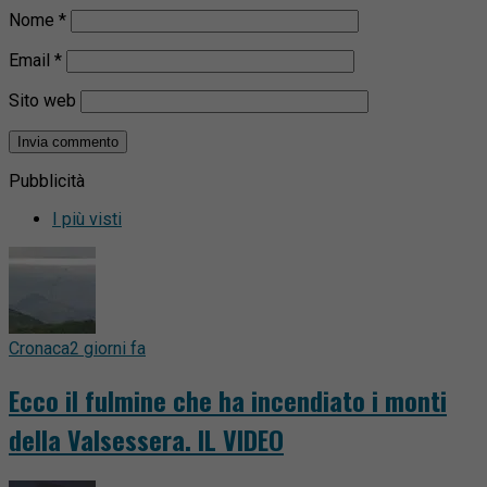
Nome
*
Email
*
Sito web
Pubblicità
I più visti
Cronaca
2 giorni fa
Ecco il fulmine che ha incendiato i monti
della Valsessera. IL VIDEO