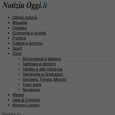
Ultime notizie
Attualità
Cronaca
Economia e scuola
Politica
Cultura e turismo
Sport
Zone
Borgosesia e dintorni
Gattinara e dintorni
Varallo e alta Valsesia
Serravalle e Grignasco
Sessera, Trivero, Mosso
Fuori zona
Novarese
Meteo
Idee & Consigli
Annunci Lavoro
Seguici su