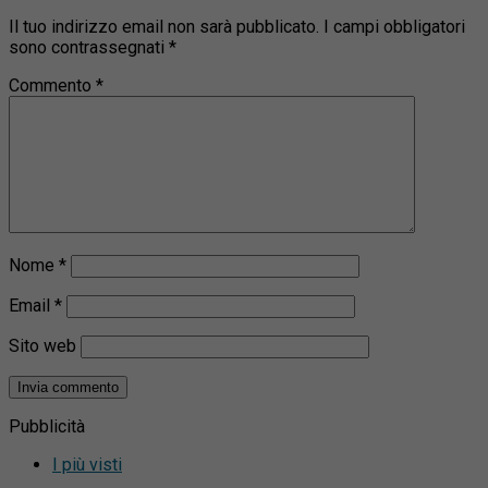
Il tuo indirizzo email non sarà pubblicato.
I campi obbligatori
sono contrassegnati
*
Commento
*
Nome
*
Email
*
Sito web
Pubblicità
I più visti