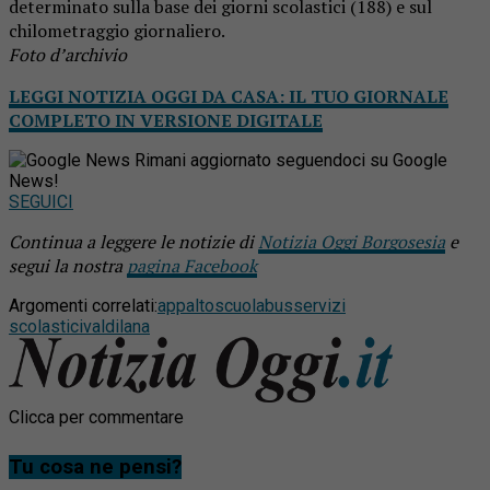
determinato sulla base dei giorni scolastici (188) e sul
chilometraggio giornaliero.
Foto d’archivio
LEGGI NOTIZIA OGGI DA CASA: IL TUO GIORNALE
COMPLETO IN VERSIONE DIGITALE
Rimani aggiornato seguendoci su Google
News!
SEGUICI
Continua a leggere le notizie di
Notizia Oggi Borgosesia
e
segui la nostra
pagina Facebook
Argomenti correlati:
appalto
scuolabus
servizi
scolastici
valdilana
Clicca per commentare
Tu cosa ne pensi?