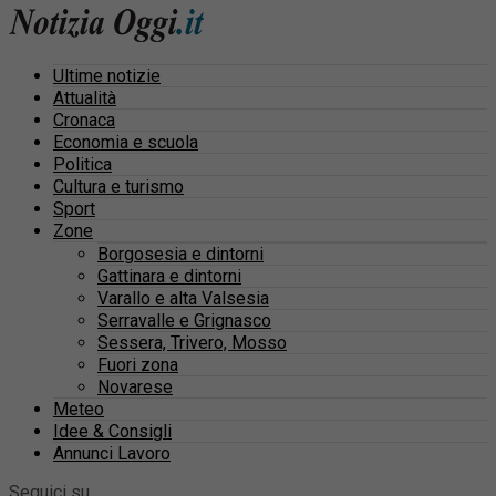
Ultime notizie
Attualità
Cronaca
Economia e scuola
Politica
Cultura e turismo
Sport
Zone
Borgosesia e dintorni
Gattinara e dintorni
Varallo e alta Valsesia
Serravalle e Grignasco
Sessera, Trivero, Mosso
Fuori zona
Novarese
Meteo
Idee & Consigli
Annunci Lavoro
Seguici su