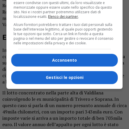
essere condivise con questi ultimi, da loro visualizzate e
Ronco, 21 alla primaria di Soprana, 57 alla primaria di
memorizzate oppure essere usate nello specifico da questo
Ronco. Servizio attivo anche alle medie con i seguenti
sito. Noi e i nostri partner potremmo utilizzare dati di
localizzazione esatti.
Elenco dei partner
.
numeri i iscritti: 45 a Ronco Trivero, 19 a Mosso e 18 a
Valle Mosso.
Alcuni fornitori potrebbero trattare i tuoi dati personali sulla
base dell'interesse legittimo, al quale puoi opporti gestendo
le tue opzioni qui sotto. Cerca un link in fondo a questa
E relativi costi
pagina o nel menu del sito per gestire o revocare il consenso
nelle impostazioni della privacy e dei cookie.
In considerazione della complessità del servizio e della
conformazione del territorio si è ritenuto di procedere alla
Acconsento
suddivisione dell’appalto in due lotti: uno riguarda la zona
di Valle Mosso e Crocemosso. Per tre anni scolastico e per
circa 32mila chilometri annui si arriva a un massimo totale
Gestisci le opzioni
a base d’asta di 277mila euro.
Il lotto concentrato nella parte alta di Valdilana
coinvolgendo le ex municipalità di Trivero e Soprana. In
questo caso si parla di un numero presunto annuale di circa
49mila chilometri, con un importo pari 343mila euro. Con
imposte varie si arriva a un importo totale di ben 703mila
euro. Il valore annuo dell’appalto per ogni lotto è stato