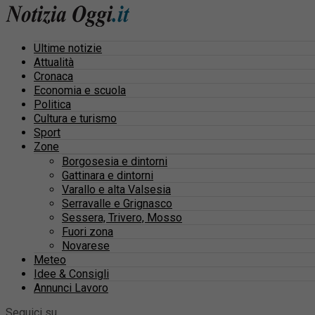
Ultime notizie
Attualità
Cronaca
Economia e scuola
Politica
Cultura e turismo
Sport
Zone
Borgosesia e dintorni
Gattinara e dintorni
Varallo e alta Valsesia
Serravalle e Grignasco
Sessera, Trivero, Mosso
Fuori zona
Novarese
Meteo
Idee & Consigli
Annunci Lavoro
Seguici su