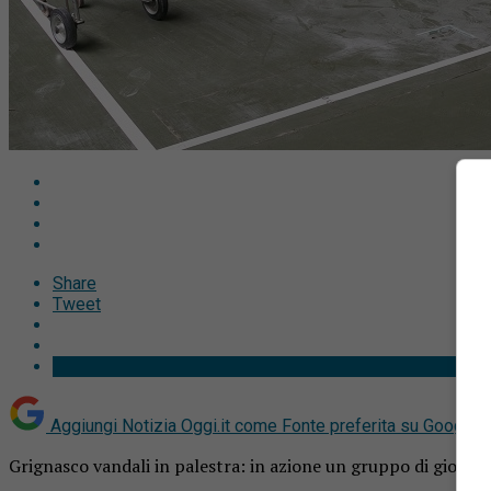
Share
Tweet
Aggiungi Notizia Oggi.it come
Fonte preferita su Google
Grignasco vandali in palestra: in azione un gruppo di giovani