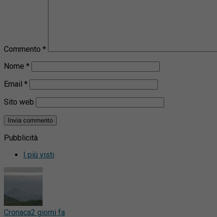
Commento
*
Nome
*
Email
*
Sito web
Pubblicità
I più visti
Cronaca
2 giorni fa