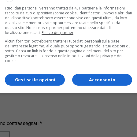
il Piemonte, che vuol dire negozi di nuovo aperti – parrucchie
I tuoi dati personali verranno trattati da 431 partner e le informazioni
lasse riguarderanno il 50% degli studenti. Ancora chiusi bar e r
raccolte dal tuo dispositivo (come cookie, identificatori univoci e altri dati
del dispositivo) potrebbero essere condivise con questi ultimi, da loro
visualizzate e memorizzate oppure essere usate nello specifico da
un convegno questa mattina,
come riporta Prima Novara
, ha
questo sito. Noi e i nostri partner potremmo utilizzare dati di
scana ed Emilia Romagna) e che l’ordinanza sarà firmata a ore.
localizzazione esatti.
Elenco dei partner
.
Alcuni fornitori potrebbero trattare i tuoi dati personali sulla base
s!
dell'interesse legittimo, al quale puoi opporti gestendo le tue opzioni qui
sotto. Cerca un link in fondo a questa pagina o nel menu del sito per
gestire o revocare il consenso nelle impostazioni della privacy e dei
ui la nostra
pagina Facebook
cookie.
Gestisci le opzioni
Acconsento
sono contrassegnati
*