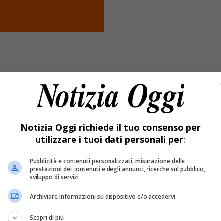
Notizia Oggi richiede il tuo consenso per
utilizzare i tuoi dati personali per:
Pubblicità e contenuti personalizzati, misurazione delle
prestazioni dei contenuti e degli annunci, ricerche sul pubblico,
imana torneranno in arancione sulla base dei dati del nuovo mon
sviluppo di servizi
io
e
ora si attende solo l’ufficialità da parte del ministro Sper
Archiviare informazioni su dispositivo e/o accedervi
Scopri di più