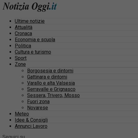
Ultime notizie
Attualità
Cronaca
Economia e scuola
Politica
Cultura e turismo
Sport
Zone
Borgosesia e dintorni
Gattinara e dintorni
Varallo e alta Valsesia
Serravalle e Grignasco
Sessera, Trivero, Mosso
Fuori zona
Novarese
Meteo
Idee & Consigli
Annunci Lavoro
Seguici su