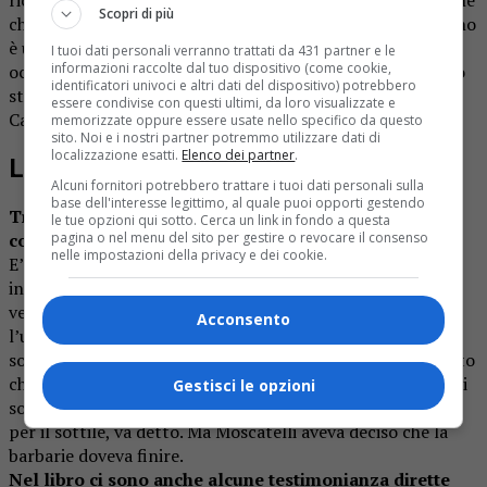
Scopri di più
che hanno dato il loro contributo alla Resistenza. Qualcuno
è un po’ forzato, ma ci sono tantissimi altri che magari
I tuoi dati personali verranno trattati da 431 partner e le
informazioni raccolte dal tuo dispositivo (come cookie,
occasionalmente hanno aiutato i partigiani. E i morti sono
identificatori univoci e altri dati del dispositivo) potrebbero
stati davvero molti: 108, come ricordato nella Torre
essere condivise con questi ultimi, da loro visualizzate e
Campanaria. Per una cittadina così, è una strage.
memorizzate oppure essere usate nello specifico da questo
sito. Noi e i nostri partner potremmo utilizzare dati di
localizzazione esatti.
Elenco dei partner
.
La Resistenza
Alcuni fornitori potrebbero trattare i tuoi dati personali sulla
base dell'interesse legittimo, al quale puoi opporti gestendo
Tra i partigiani, senza dubbio Cino Moscatelli è il più
le tue opzioni qui sotto. Cerca un link in fondo a questa
pagina o nel menu del sito per gestire o revocare il consenso
conosciuto.
nelle impostazioni della privacy e dei cookie.
E’ stato oggettivamente un punto di riferimento
incredibile. Ma anche una persona che incarnava valori
veramente civili. Basti pensare a una cosa: Borgosesia è
Acconsento
l’unico centro della zona dove dal 24 aprile 1945 non ci
sono più morti fascisti. Il motivo? Moscatelli aveva stabilito
che dovessero essere processati. In moltissimi altri posti si
Gestisci le opzioni
sono invece regolati vecchi conti, e non si è certo andato
per il sottile, va detto. Ma Moscatelli aveva deciso che la
barbarie doveva finire.
Nel libro ci sono anche alcune testimonianza dirette