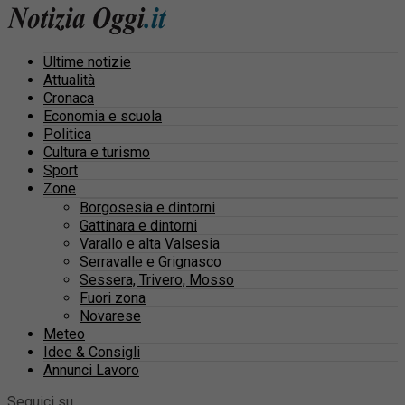
Ultime notizie
Attualità
Cronaca
Economia e scuola
Politica
Cultura e turismo
Sport
Zone
Borgosesia e dintorni
Gattinara e dintorni
Varallo e alta Valsesia
Serravalle e Grignasco
Sessera, Trivero, Mosso
Fuori zona
Novarese
Meteo
Idee & Consigli
Annunci Lavoro
Seguici su