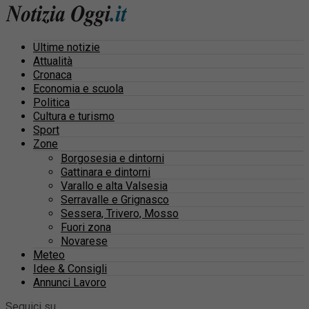
Ultime notizie
Attualità
Cronaca
Economia e scuola
Politica
Cultura e turismo
Sport
Zone
Borgosesia e dintorni
Gattinara e dintorni
Varallo e alta Valsesia
Serravalle e Grignasco
Sessera, Trivero, Mosso
Fuori zona
Novarese
Meteo
Idee & Consigli
Annunci Lavoro
Seguici su