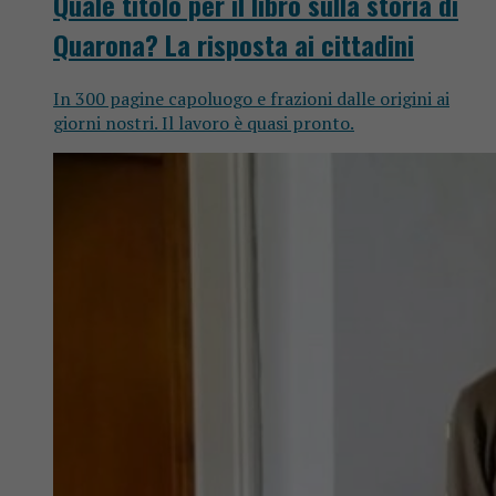
Quale titolo per il libro sulla storia di
Quarona? La risposta ai cittadini
In 300 pagine capoluogo e frazioni dalle origini ai
giorni nostri. Il lavoro è quasi pronto.