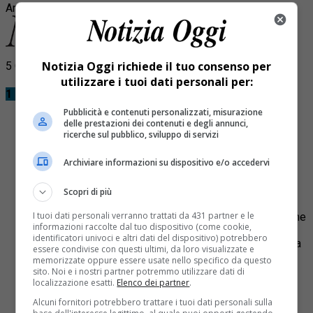
Argomenti correlati:
appalto
cantiere
pedemontana
Notizia Oggi richiede il tuo consenso per
5 Commenti
utilizzare i tuoi dati personali per:
1 Commento
Pubblicità e contenuti personalizzati, misurazione
delle prestazioni dei contenuti e degli annunci,
ricerche sul pubblico, sviluppo di servizi
Archiviare informazioni su dispositivo e/o accedervi
Pietro Demarchi
Scopri di più
26 Gennaio 2021 at 23:13
I tuoi dati personali verranno trattati da 431 partner e le
Voglio vedere lo studio d’impatto ambientale ed il nome
informazioni raccolte dal tuo dispositivo (come cookie,
ed il titolo di chi l’ha redatto.
identificatori univoci e altri dati del dispositivo) potrebbero
In questi casi non ci sono quasi mai esperti in ecologia
essere condivise con questi ultimi, da loro visualizzate e
ma altri tecnici.
memorizzate oppure essere usate nello specifico da questo
sito. Noi e i nostri partner potremmo utilizzare dati di
Rispondi
localizzazione esatti.
Elenco dei partner
.
Alcuni fornitori potrebbero trattare i tuoi dati personali sulla