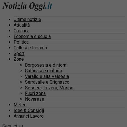
Ultime notizie
Attualità
Cronaca
Economia e scuola
Politica
Cultura e turismo
Sport
Zone
Borgosesia e dintorni
Gattinara e dintorni
Varallo e alta Valsesia
Serravalle e Grignasco
Sessera, Trivero, Mosso
Fuori zona
Novarese
Meteo
Idee & Consigli
Annunci Lavoro
Seguici su