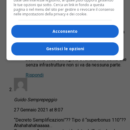
base dell'interesse legittimo, al quale puoi opporti gestendo
le tue opzioni qui sotto. Cerca un link in fondo a questa
pagina o nel menu del sito per gestire o revocare il consenso
John
nelle impostazioni della privacy e dei cookie.
27 Gennaio 2021 at 20:29
Acconsento
Ma chissenefrega dell’impatto ambientale! E’ ora
di finirla con questa vaccate sull’impatto
ambientale. Il biellese ha molto più bisogno di
collegamenti autostradali e ferroviari che di
Gestisci le opzioni
ecologia. Finiamola una buona volta con il falso
buonismo finto ecologista e rendiamoci conto che
senza infrastrutture non si va da nessuna parte.
Rispondi
Guido Semprepeggio
27 Gennaio 2021 at 8:07
“Decreto Semplificazioni”?? Tipo il “superbonus 110”??
Ahahahahahaaaaa…