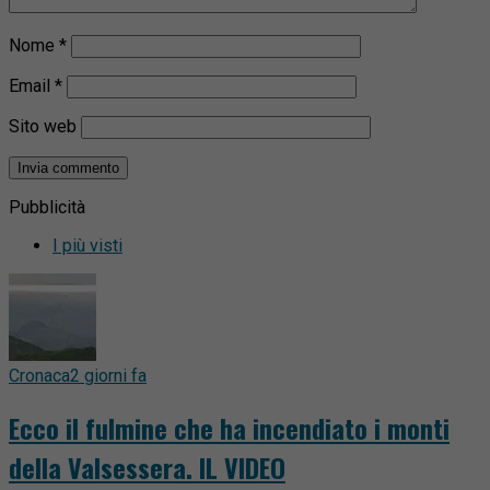
Nome
*
Email
*
Sito web
Pubblicità
I più visti
Cronaca
2 giorni fa
Ecco il fulmine che ha incendiato i monti
della Valsessera. IL VIDEO