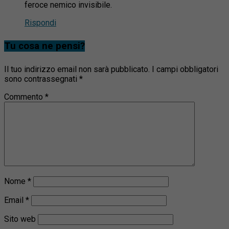
feroce nemico invisibile.
Rispondi
Tu cosa ne pensi?
Il tuo indirizzo email non sarà pubblicato.
I campi obbligatori
sono contrassegnati
*
Commento
*
Nome
*
Email
*
Sito web