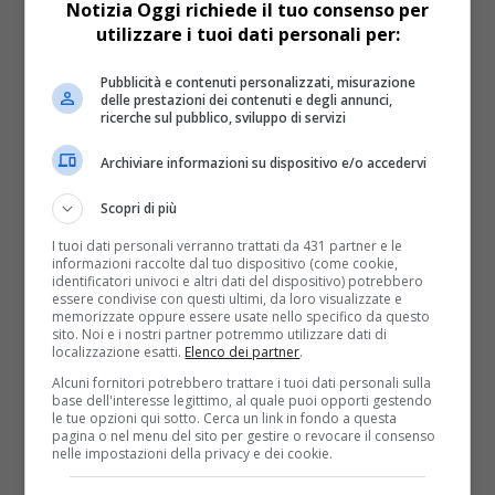
Notizia Oggi richiede il tuo consenso per
29 novembre 2021
: 34 ( terapie intensive), 379
utilizzare i tuoi dati personali per:
(ricoveri ordinari), 9570 (isolamenti domiciliari)
30 novembre 2021
: 35 ( terapie intensive), 383
(ricoveri ordinari), 10042 (isolamenti domiciliari)
Pubblicità e contenuti personalizzati, misurazione
delle prestazioni dei contenuti e degli annunci,
1 dicembre 2021
: 33 ( terapie intensive), 376
ricerche sul pubblico, sviluppo di servizi
(ricoveri ordinari), 10.530 (isolamenti domiciliari)
2 dicembre 2021
: 36 ( terapie intensive), 400
Archiviare informazioni su dispositivo e/o accedervi
(ricoveri ordinari), 11099 (isolamenti domiciliari)
3 dicembre 2021
: 34 ( terapie intensive), 413
Scopri di più
(ricoveri ordinari), 11793 (isolamenti domiciliari)
I tuoi dati personali verranno trattati da 431 partner e le
4 dicembre 2021
: 37 ( terapie intensive), 419
informazioni raccolte dal tuo dispositivo (come cookie,
(ricoveri ordinari), 12469 (isolamenti domiciliari)
identificatori univoci e altri dati del dispositivo) potrebbero
essere condivise con questi ultimi, da loro visualizzate e
5 dicembre 2021
: 36 ( terapie intensive), 440
memorizzate oppure essere usate nello specifico da questo
(ricoveri ordinari), 12933 (isolamenti domiciliari)
sito. Noi e i nostri partner potremmo utilizzare dati di
6 dicembre 2021
: 40 ( terapie intensive), 460
localizzazione esatti.
Elenco dei partner
.
(ricoveri ordinari), 13197 (isolamenti domiciliari)
Alcuni fornitori potrebbero trattare i tuoi dati personali sulla
7 dicembre 2021
: 39 ( terapie intensive), 463
base dell'interesse legittimo, al quale puoi opporti gestendo
le tue opzioni qui sotto. Cerca un link in fondo a questa
(ricoveri ordinari), 13789 (isolamenti domiciliari)
pagina o nel menu del sito per gestire o revocare il consenso
8 dicembre 2021
: 43 ( terapie intensive), 453
nelle impostazioni della privacy e dei cookie.
(ricoveri ordinari), 14351 (isolamenti domiciliari)