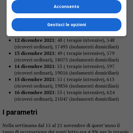
9 dicembre 2021
: 44 ( terapie intensive), 463
Acconsento
(ricoveri ordinari), 14869 (isolamenti domiciliari)
10 dicembre 2021
: 44 ( terapie intensive), 488
(ricoveri ordinari), 14869 (isolamenti domiciliari)
Gestisci le opzioni
11 dicembre 2021
: 46 ( terapie intensive), 508
(ricoveri ordinari), 16855 (isolamenti domiciliari)
12 dicembre 2021
: 48 ( terapie intensive), 548
(ricoveri ordinari), 17493 (isolamenti domiciliari)
13 dicembre 2021
: 49 ( terapie intensive), 579
(ricoveri ordinari), 18073 (isolamenti domiciliari)
14 dicembre 2021
: 53 ( terapie intensive), 597
(ricoveri ordinari), 19016 (isolamenti domiciliari)
15 dicembre 2021
: 51 ( terapie intensive), 613
(ricoveri ordinari), 19836 (isolamenti domiciliari)
16 dicembre 2021
: 53 ( terapie intensive), 624
(ricoveri ordinari), 21047 (isolamenti domiciliari)
I parametri
Nella settimana dal 15 al 21 novembre di quest’anno il
tasso di occupazione dei posti letto era 4,9% per le terapie