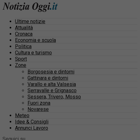
Ultime notizie
Attualità
Cronaca
Economia e scuola
Politica
Cultura e turismo
Sport
Zone
Borgosesia e dintorni
Gattinara e dintorni
Varallo e alta Valsesia
Serravalle e Grignasco
Sessera, Trivero, Mosso
Fuori zona
Novarese
Meteo
Idee & Consigli
Annunci Lavoro
Seguici su