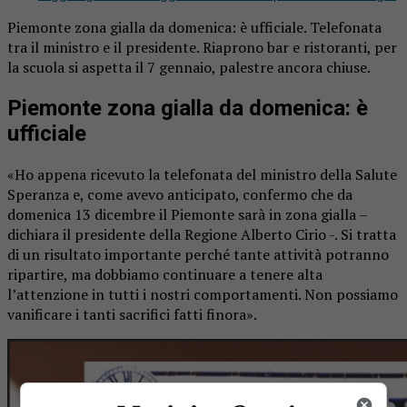
Piemonte zona gialla da domenica: è ufficiale. Telefonata
tra il ministro e il presidente. Riaprono bar e ristoranti, per
la scuola si aspetta il 7 gennaio, palestre ancora chiuse.
Piemonte zona gialla da domenica: è
ufficiale
«Ho appena ricevuto la telefonata del ministro della Salute
Speranza e, come avevo anticipato, confermo che da
domenica 13 dicembre il Piemonte sarà in zona gialla –
dichiara il presidente della Regione Alberto Cirio -. Si tratta
di un risultato importante perché tante attività potranno
ripartire, ma dobbiamo continuare a tenere alta
l’attenzione in tutti i nostri comportamenti. Non possiamo
vanificare i tanti sacrifici fatti finora».