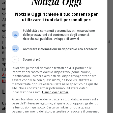
«Con grande piacere, abbiamo accolto tra noi ben 17
scolari delle varie classi elementari con le loro maestre
Sara Falmenta e Maura Mastroianni – racconta il sindaco
Notizia Oggi richiede il tuo consenso per
Alberto Boraso -. Insieme ai bambini hanno partecipato
utilizzare i tuoi dati personali per:
anche i genitori. Con l’aiuto degli alpini e dei cacciatori,
sempre attenti al mantenimento del territorio, abbiamo
Pubblicità e contenuti personalizzati, misurazione
delle prestazioni dei contenuti e degli annunci,
pulito i margini della strada provinciale che attraversa il
ricerche sul pubblico, sviluppo di servizi
paese, dove abbiamo trovato molti rifiuti, mentre i bambini
hanno perlustrato la parte bassa del paese, arrivando al
Archiviare informazioni su dispositivo e/o accedervi
fiume Sesia. È stata raccolta molta immondizia, ma in
generale le vie più centrali del paese sono risultate meno
Scopri di più
sporche degli anni precedenti».
I tuoi dati personali verranno trattati da 431 partner e le
LEGGI ANCHE:
Gattinara lancia le “ronde”
informazioni raccolte dal tuo dispositivo (come cookie,
dell’ambiente: tolleranza zero contro chi abbandona
identificatori univoci e altri dati del dispositivo) potrebbero
immondizia
essere condivise con questi ultimi, da loro visualizzate e
memorizzate oppure essere usate nello specifico da questo
sito. Noi e i nostri partner potremmo utilizzare dati di
L’ex casello ferroviario
localizzazione esatti.
Elenco dei partner
.
Alcuni fornitori potrebbero trattare i tuoi dati personali sulla
Uno dei luoghi preferiti da chi ha la pessima abitudine di
base dell'interesse legittimo, al quale puoi opporti gestendo
le tue opzioni qui sotto. Cerca un link in fondo a questa
abbandonare rifiuti sul territorio è la zona dell’ex casello
pagina o nel menu del sito per gestire o revocare il consenso