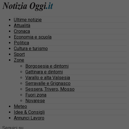
Ultime notizie
Attualità
Cronaca
Economia e scuola
Politica
Cultura e turismo
Sport
Zone
Borgosesia e dintorni
Gattinara e dintorni
Varallo e alta Valsesia
Serravalle e Grignasco
Sessera, Trivero, Mosso
Fuori zona
Novarese
Meteo
Idee & Consigli
Annunci Lavoro
Seguici su