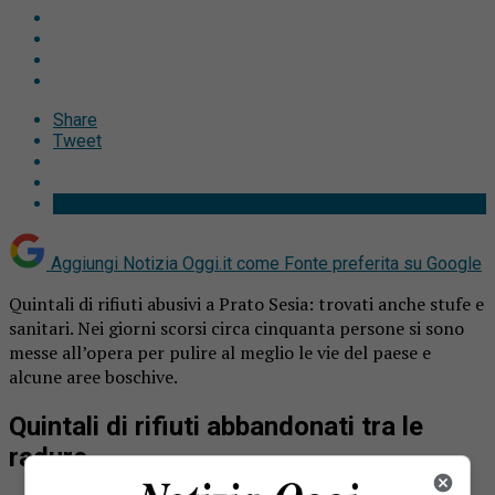
Share
Tweet
Aggiungi Notizia Oggi.it come
Fonte preferita su Google
Quintali di rifiuti abusivi a Prato Sesia: trovati anche stufe e
sanitari. Nei giorni scorsi circa cinquanta persone si sono
messe all’opera per pulire al meglio le vie del paese e
alcune aree boschive.
Quintali di rifiuti abbandonati tra le
radure