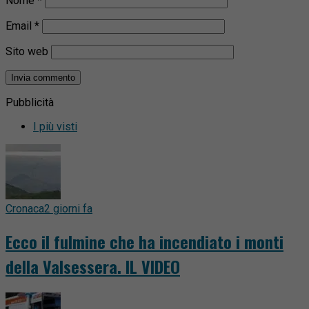
Nome
*
Email
*
Sito web
Pubblicità
I più visti
Cronaca
2 giorni fa
Ecco il fulmine che ha incendiato i monti
della Valsessera. IL VIDEO