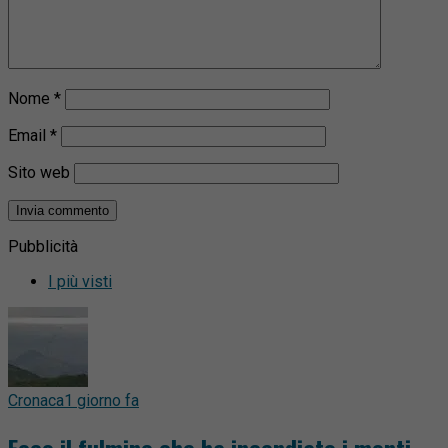
Nome
*
Email
*
Sito web
Pubblicità
I più visti
Cronaca
1 giorno fa