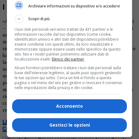
I sintomi
Archiviare informazioni su dispositivo e/o accedervi
Scopri di più
«Alcuni giorni prima – afferma il presidente Franco Tinelli
– l’intero personale del museo era venuto in contatto con
I tuoi dati personali verranno trattati da 431 partner e le
una persona, che nella giornata di venerdì 11, aveva
informazioni raccolte dal tuo dispositivo (come cookie,
identificatori univoci e altri dati del dispositivo) potrebbero
manifestato sintomi influenzali, potenzialmente
essere condivise con questi ultimi, da loro visualizzate e
riconducibili all’infezione da Covid-19. Il consiglio direttivo
memorizzate oppure essere usate nello specifico da questo
sito. Noi e i nostri partner potremmo utilizzare dati di
ha preferito sospendere tutte le attività al fine di tutelare
localizzazione esatti.
Elenco dei partner
.
la sicurezza degli utenti, del personale e dei volontari. Per
Alcuni fornitori potrebbero trattare i tuoi dati personali sulla
non generare inutili allarmismi si è preferito addurre una
base dell'interesse legittimo, al quale puoi opporti gestendo
motivazione generica, anche per tutelare la privacy delle
le tue opzioni qui sotto. Cerca un link in fondo a questa
persone coinvolte. Con il passare dei giorni, i sintomi
pagina o nel menu del sito per gestire o revocare il consenso
nelle impostazioni della privacy e dei cookie.
manifestati dalla persona in questione non si sono rivelati
riconducibili al Covid-19, dato che non poteva essere
conosciuto venerdì. Ora le attività del museo riprendono
Acconsento
regolarmente».
LEGGI NOTIZIA OGGI DA CASA: IL TUO GIORNALE
Gestisci le opzioni
COMPLETO IN VERSIONE DIGITALE