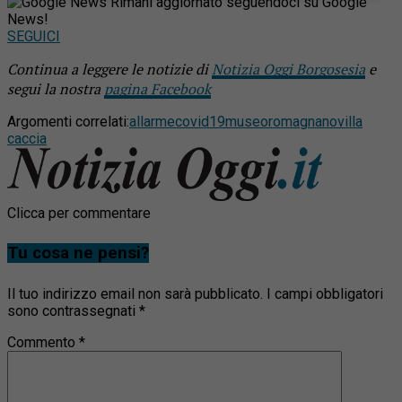
Rimani aggiornato seguendoci su Google
News!
SEGUICI
Continua a leggere le notizie di
Notizia Oggi Borgosesia
e
segui la nostra
pagina Facebook
Argomenti correlati:
allarme
covid19
museo
romagnano
villa
caccia
Clicca per commentare
Tu cosa ne pensi?
Il tuo indirizzo email non sarà pubblicato.
I campi obbligatori
sono contrassegnati
*
Commento
*