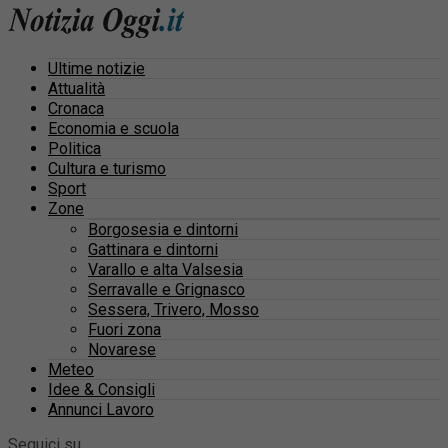
Ultime notizie
Attualità
Cronaca
Economia e scuola
Politica
Cultura e turismo
Sport
Zone
Borgosesia e dintorni
Gattinara e dintorni
Varallo e alta Valsesia
Serravalle e Grignasco
Sessera, Trivero, Mosso
Fuori zona
Novarese
Meteo
Idee & Consigli
Annunci Lavoro
Seguici su