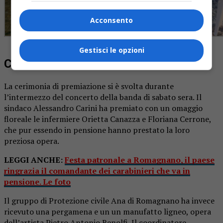
Acconsento
Gestisci le opzioni
Chi è stato premiato
La cerimonia di premiazione si è svolta durante
l’intermezzo del concerto della banda di sabato sera. Il
sindaco Alessandro Carini ha premiato con un omaggio
floreale le infermiere Orietta Canazza e Floriana Cerrone,
che pur essendo in pensione hanno prestato la loro
preziosa opera.
LEGGI ANCHE:
Festa patronale a Romagnano, il paese
ringrazia il comandante dei carabinieri che va in
pensione. Le foto
Il gruppo di Protezione civile Ana di Romagnano ha invece
ricevuto una pergamena e un un manufatto ligneo, opera
dell’artista Pietro Antonio Renolfi. Il coordinatore