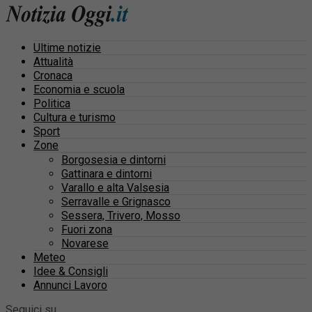
Ultime notizie
Attualità
Cronaca
Economia e scuola
Politica
Cultura e turismo
Sport
Zone
Borgosesia e dintorni
Gattinara e dintorni
Varallo e alta Valsesia
Serravalle e Grignasco
Sessera, Trivero, Mosso
Fuori zona
Novarese
Meteo
Idee & Consigli
Annunci Lavoro
Seguici su