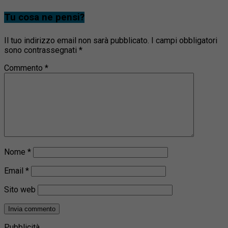
Tu cosa ne pensi?
Il tuo indirizzo email non sarà pubblicato.
I campi obbligatori
sono contrassegnati
*
Commento
*
Nome
*
Email
*
Sito web
Pubblicità