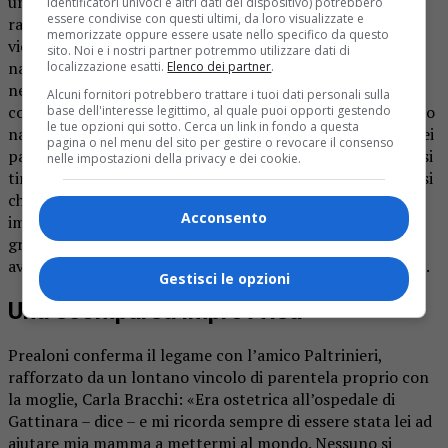
uno dei gruppi più attivi in Valsesia – spiega il
identificatori univoci e altri dati del dispositivo) potrebbero
essere condivise con questi ultimi, da loro visualizzate e
rappresentante dell’Anpi romagnanese – Tra le tante
memorizzate oppure essere usate nello specifico da questo
vicende di cui era stato protagonista, ricordava che i
sito. Noi e i nostri partner potremmo utilizzare dati di
nazifascisti gli avevano incendiato la casa e che
localizzazione esatti.
Elenco dei partner
.
nell’inverno del 1945 era rimasto ferito in un’azione sulle
Alcuni fornitori potrebbero trattare i tuoi dati personali sulla
colline di Serravalle. Soccorso dai paesani, era stato tenuto
base dell'interesse legittimo, al quale puoi opporti gestendo
le tue opzioni qui sotto. Cerca un link in fondo a questa
nascosto, curato e rifocillato in un sottotetto. La gente dei
pagina o nel menu del sito per gestire o revocare il consenso
paesi era così: tutti sapevano di rischiare grosso, ma non si
nelle impostazioni della privacy e dei cookie.
tiravano indietro se c’era da aiutare quei ragazzi coraggiosi
che lottavano per la libertà. Valter era un uomo
Acconsento
imponente, fiero, incuteva rispetto, ma aveva un cuore
grande. Quando si parlava della Resistenza, diceva che
avrebbe rivissuto senza esitazioni tutta la sua esperienza».
Gestisci le opzioni
Una scomparsa improvvisa
Prealoni conferma il legame con l’amico Paltrinieri,
rafforzato da un lontano vincolo di parentela proprio con
la moglie, Carla Bracchi: «Era ostetrica all’ospedale di
Gattinara – dice – e mi ricorda sempre di essere stata lei ad
aiutare mia mamma a mettermi al mondo. Nessuno si