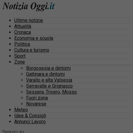
Ultime notizie
Attualità
Cronaca
Economia e scuola
Politica
Cultura e turismo
Sport
Zone
Borgosesia e dintorni
Gattinara e dintorni
Varallo e alta Valsesia
Serravalle e Grignasco
Sessera, Trivero, Mosso
Fuori zona
Novarese
Meteo
Idee & Consigli
Annunci Lavoro
Seguici su