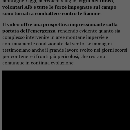
montagne. Oggi, mercoledì 8 luglio,
vigili del fuoco,
volontari Aib e tutte le forze impegnate sul campo
sono tornati a combattere contro le fiamme
.
Il video offre una prospettiva impressionante sulla
portata dell’emergenza
, rendendo evidente quanto sia
complesso intervenire in aree montane impervie e
continuamente condizionate dal vento. Le immagini
testimoniano anche il grande lavoro svolto nei giorni scorsi
per contenere i fronti più pericolosi, che restano
comunque in continua evoluzione.