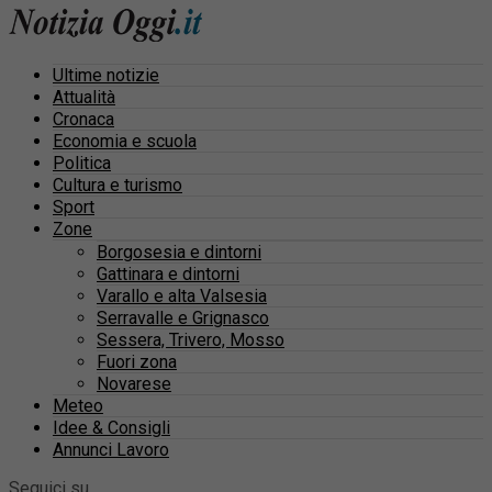
Ultime notizie
Attualità
Cronaca
Economia e scuola
Politica
Cultura e turismo
Sport
Zone
Borgosesia e dintorni
Gattinara e dintorni
Varallo e alta Valsesia
Serravalle e Grignasco
Sessera, Trivero, Mosso
Fuori zona
Novarese
Meteo
Idee & Consigli
Annunci Lavoro
Seguici su