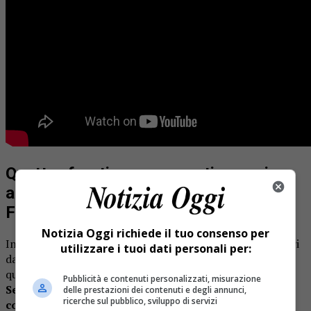
Quattro fronti ancora aperti, massima
attenzione a Cravagliana e Cervatto-
Fobello
Notizia Oggi richiede il tuo consenso per
Intanto il punto della situazione diffuso nella serata di ieri
utilizzare i tuoi dati personali per:
dai vigili del fuoco conferma che gli incendi interessano
quattro distinti fronti.
Le fiamme coinvolgono l’alpe
Pubblicità e contenuti personalizzati, misurazione
Seccio nel territorio di Boccioleto, l’alpe La Res nel
delle prestazioni dei contenuti e degli annunci,
ricerche sul pubblico, sviluppo di servizi
comune di Varallo, l’area di Cravagliana e la zona tra