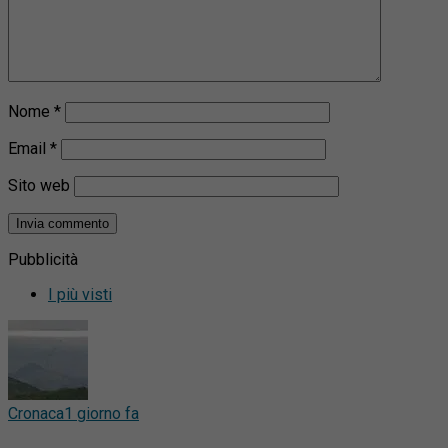
Nome
*
Email
*
Sito web
Pubblicità
I più visti
Cronaca
1 giorno fa