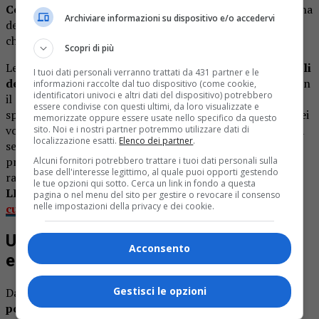
Cervatto e Fobello
, nei pressi del santuario della Madonna
Archiviare informazioni su dispositivo e/o accedervi
del Balmone. Proprio questi ultimi due incendi sono quelli
che destano le maggiori preoccupazioni.
Scopri di più
Le operazioni
sono coordinate dal comandante dei vigili
I tuoi dati personali verranno trattati da 431 partner e le
del fuoco di Vercelli, Leonardo Giuseppe Giannace
, con
informazioni raccolte dal tuo dispositivo (come cookie,
identificatori univoci e altri dati del dispositivo) potrebbero
il supporto di quattro Dos (direttori operativi dello
essere condivise con questi ultimi, da loro visualizzate e
spegnimento), delle squadre di terra dei vigili del fuoco, dei
memorizzate oppure essere usate nello specifico da questo
volontari dell’Aib regionale e dei carabinieri forestali della
sito. Noi e i nostri partner potremmo utilizzare dati di
localizzazione esatti.
Elenco dei partner
.
sede di Varallo. Il vento continua a rappresentare uno dei
principali ostacoli alle operazioni, modificando
Alcuni fornitori potrebbero trattare i tuoi dati personali sulla
base dell'interesse legittimo, al quale puoi opporti gestendo
rapidamente il comportamento delle fiamme.
le tue opzioni qui sotto. Cerca un link in fondo a questa
LEGGI ANCHE:
Incendi in Valsesia, l’appello: «Basta
pagina o nel menu del sito per gestire o revocare il consenso
nelle impostazioni della privacy e dei cookie.
curiosi, ostacolano i soccorsi». VIDEO
Un imponente dispiegamento di uomini
Acconsento
e mezzi
Gestisci le opzioni
Dal 6 luglio
è operativo in località Piano delle Fate un
posto di comando avanzato
, dal quale vengono