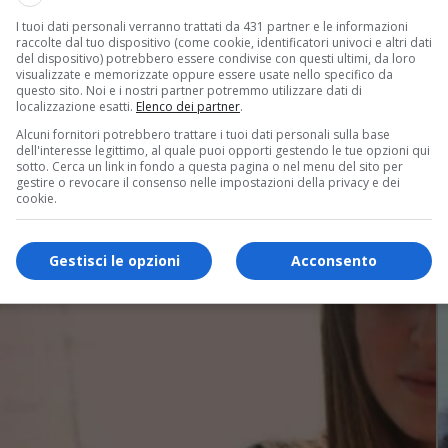
rtistico
I tuoi dati personali verranno trattati da 431 partner e le informazioni
raccolte dal tuo dispositivo (come cookie, identificatori univoci e altri dati
del dispositivo) potrebbero essere condivise con questi ultimi, da loro
e sezioni hanno raggiunto il massimo dei voti all’esame di mat
visualizzate e memorizzate oppure essere usate nello specifico da
 Campaci, e Virginia Cancian. In 5H, invece, soltanto Letizia 
questo sito. Noi e i nostri partner potremmo utilizzare dati di
localizzazione esatti.
Elenco dei partner
.
Alcuni fornitori potrebbero trattare i tuoi dati personali sulla base
dell'interesse legittimo, al quale puoi opporti gestendo le tue opzioni qui
sotto. Cerca un link in fondo a questa pagina o nel menu del sito per
gestire o revocare il consenso nelle impostazioni della privacy e dei
cookie.
Gestisci le opzioni
Acconsento