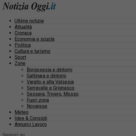
Ultime notizie
Attualità
Cronaca
Economia e scuola
Politica
Cultura e turismo
Sport
Zone
Borgosesia e dintorni
Gattinara e dintorni
Varallo e alta Valsesia
Serravalle e Grignasco
Sessera, Trivero, Mosso
Fuori zona
Novarese
Meteo
Idee & Consigli
Annunci Lavoro
Seguici su