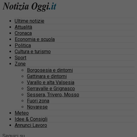
Ultime notizie
Attualità
Cronaca
Economia e scuola
Politica
Cultura e turismo
Sport
Zone
Borgosesia e dintorni
Gattinara e dintorni
Varallo e alta Valsesia
Serravalle e Grignasco
Sessera, Trivero, Mosso
Fuori zona
Novarese
Meteo
Idee & Consigli
Annunci Lavoro
Seguici su