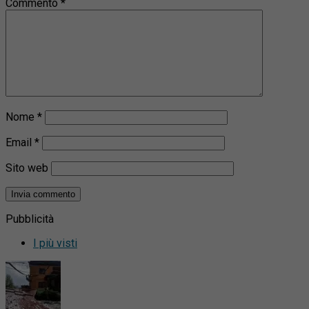
Commento
*
Nome
*
Email
*
Sito web
Pubblicità
I più visti