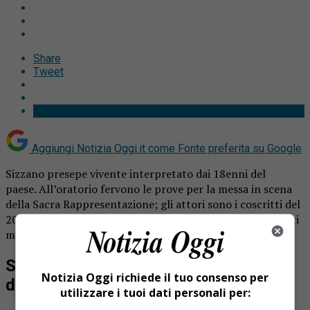
Share
Tweet
Aggiungi Notizia Oggi.it come
Fonte preferita su Google
Sizzano presepe vivente interpretato dai 18enni del
paese. All’oratorio fervono le prove per la messa in scena
della Sacra Rappresentazione; gli attori sono i coscritti del
2002, cioè, come da tradizione, i giovani che sono diventati
maggiorenni durante l’anno.
Sizzano presepe vivente interpretato
Notizia Oggi richiede il tuo consenso per
dai 18enni del paese
utilizzare i tuoi dati personali per: