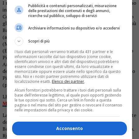
I ragazzi reciteranno la sera del 24 dicembre ed entreranno
Pubblicità e contenuti personalizzati, misurazione
in scena in due momenti diversi. La regia è di Angelo
delle prestazioni dei contenuti e degli annunci,
ricerche sul pubblico, sviluppo di servizi
Comero e il trucco di Beatrice Goldin. Al momento, dicono
gli organizzatori, non è ancora dato da sapere chi sarà Gesù
Archiviare informazioni su dispositivo e/o accedervi
Bambino. Ecco invece gli altri attori: Matilde Crepaldi
(angelo minore e Maria per l’Epifania), Chiara Medina
Scopri di più
(Maria), Irene Pisani (angelo Gabriele), Iulia Paraschiva
(Elisabetta e pastore), Marco Manara (pastore), Francesco
I tuoi dati personali verranno trattati da 431 partner e le
informazioni raccolte dal tuo dispositivo (come cookie,
Piantanida (Zaccaria e pastore), Luca Boiocchi (pastore),
identificatori univoci e altri dati del dispositivo) potrebbero
Andrea Fincato (Giuseppe). Ci saranno però anche giovani
essere condivise con questi ultimi, da loro visualizzate e
della classe 2003; fanno parte di quest’ultimo cast Stefano
memorizzate oppure essere usate nello specifico da questo
sito. Noi e i nostri partner potremmo utilizzare dati di
Pinna (vecchio), Federico Gasparini (oste), Federico Pisani
localizzazione esatti.
Elenco dei partner
.
(piccino).
Alcuni fornitori potrebbero trattare i tuoi dati personali sulla
base dell'interesse legittimo, al quale puoi opporti gestendo
LEGGI ANCH
E
Quarona torna il presepe meccanico di
le tue opzioni qui sotto. Cerca un link in fondo a questa
Michelino Labbate
pagina o nel menu del sito per gestire o revocare il consenso
nelle impostazioni della privacy e dei cookie.
La rappresentazione si svolgerà in piazza Prone nella notte
della vigilia, dalle 23.30 con i quadri della nascita di Gesù
Acconsento
Bambino, e l’adorazione dei pastori al termine della messa.
Ritorneranno in scena però 6 gennaio ore 10.30 per