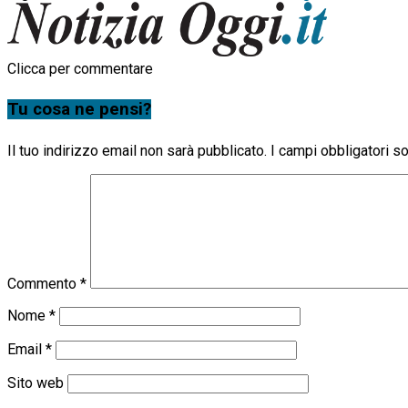
Clicca per commentare
Tu cosa ne pensi?
Il tuo indirizzo email non sarà pubblicato.
I campi obbligatori 
Commento
*
Nome
*
Email
*
Sito web