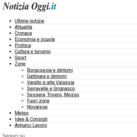
Ultime notizie
Attualità
Cronaca
Economia e scuola
Politica
Cultura e turismo
Sport
Zone
Borgosesia e dintorni
Gattinara e dintorni
Varallo e alta Valsesia
Serravalle e Grignasco
Sessera, Trivero, Mosso
Fuori zona
Novarese
Meteo
Idee & Consigli
Annunci Lavoro
Seguici su