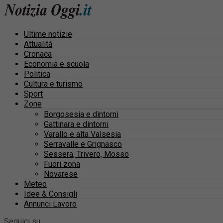
Ultime notizie
Attualità
Cronaca
Economia e scuola
Politica
Cultura e turismo
Sport
Zone
Borgosesia e dintorni
Gattinara e dintorni
Varallo e alta Valsesia
Serravalle e Grignasco
Sessera, Trivero, Mosso
Fuori zona
Novarese
Meteo
Idee & Consigli
Annunci Lavoro
Seguici su