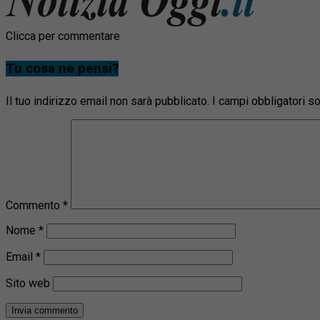
Clicca per commentare
Tu cosa ne pensi?
Il tuo indirizzo email non sarà pubblicato.
I campi obbligatori 
Commento
*
Nome
*
Email
*
Sito web