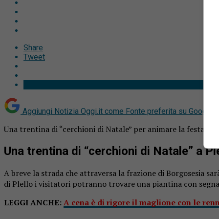
Share
Tweet
Aggiungi Notizia Oggi.it come
Fonte preferita su Google
Una trentina di “cerchioni di Natale” per animare la festa in 
Una trentina di “cerchioni di Natale” a Pl
A breve la strada che attraversa la frazione di Borgosesia sarà 
di Plello i visitatori potranno trovare una piantina con segna
LEGGI ANCHE:
A cena è di rigore il maglione con le renn