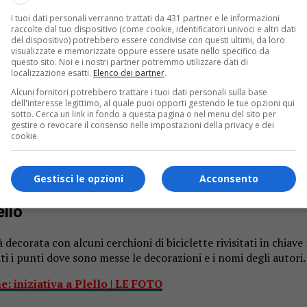
I tuoi dati personali verranno trattati da 431 partner e le informazioni
raccolte dal tuo dispositivo (come cookie, identificatori univoci e altri dati
del dispositivo) potrebbero essere condivise con questi ultimi, da loro
visualizzate e memorizzate oppure essere usate nello specifico da
questo sito. Noi e i nostri partner potremmo utilizzare dati di
localizzazione esatti.
Elenco dei partner
.
Alcuni fornitori potrebbero trattare i tuoi dati personali sulla base
dell'interesse legittimo, al quale puoi opporti gestendo le tue opzioni qui
sotto. Cerca un link in fondo a questa pagina o nel menu del sito per
gestire o revocare il consenso nelle impostazioni della privacy e dei
cookie.
Gestisci le opzioni
Acconsento
frazione.
ello
decorata con alcuni cerchioni di biciclette rivisitati in chiave n
ti i punti dove sono messe le decorazioni e i nomi degli autori.
e: iniziativa a Plello | LE FOTO