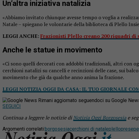
Un’altra iniziativa natalizia
«Abbiamo invitato chiunque avesse tempo o voglia a realizzare 
Natale – spiegano le volontarie della biblioteca di Plello Insie
LEGGI ANCHE:
Frazionisti Plello creano 200 riquadri di 
Anche le statue in movimento
«Ci sono quelli decorati con addobbi tradizionali, altri con o
cerchioni natalizi su cancelli e recinzioni delle case, sui balc
movimento che già da qualche anno anima la frazione.
LEGGI NOTIZIA OGGI DA CASA: IL TUO GIORNALE CO
Rimani aggiornato seguendoci su Google New
SEGUICI
Continua a leggere le notizie di
Notizia Oggi Borgosesia
e seg
Argomenti correlati:
borgosesia
cerchioni di natale
plello
presepe