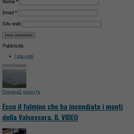
Nome
*
Email
*
Sito web
Pubblicità
I più visti
Cronaca
2 giorni fa
Ecco il fulmine che ha incendiato i monti
della Valsessera. IL VIDEO