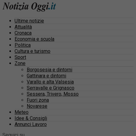
Ultime notizie
Attualità
Cronaca
Economia e scuola
Politica
Cultura e turismo
Sport
Zone
Borgosesia e dintorni
Gattinara e dintorni
Varallo e alta Valsesia
Serravalle e Grignasco
Sessera, Trivero, Mosso
Fuori zona
Novarese
Meteo
Idee & Consigli
Annunci Lavoro
Seguici su