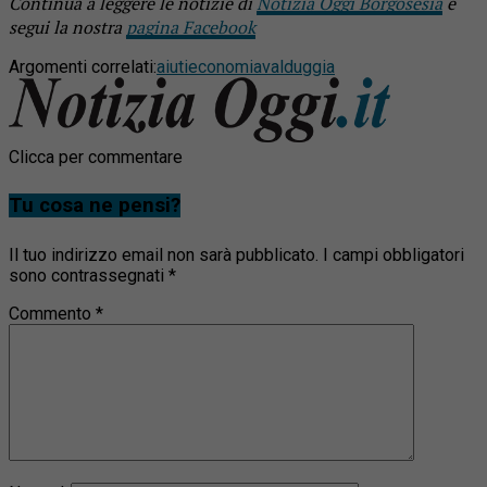
Continua a leggere le notizie di
Notizia Oggi Borgosesia
e
segui la nostra
pagina Facebook
Argomenti correlati:
aiuti
economia
valduggia
Clicca per commentare
Tu cosa ne pensi?
Il tuo indirizzo email non sarà pubblicato.
I campi obbligatori
sono contrassegnati
*
Commento
*