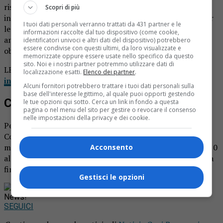
ristrutturazione o per l’acquisto di macchinari, per gli
Scopri di più
interventi di risparmio energetico o marketing online, per
I tuoi dati personali verranno trattati da 431 partner e le
le spese di gestione come bollette, e per il primo anno
informazioni raccolte dal tuo dispositivo (come cookie,
anche per gli effetti “non economici” quali le chiusure
identificatori univoci e altri dati del dispositivo) potrebbero
essere condivise con questi ultimi, da loro visualizzate e
obbligatorie.
memorizzate oppure essere usate nello specifico da questo
sito. Noi e i nostri partner potremmo utilizzare dati di
LEGGI ANCHE
Rotary Gattinara e alpini festeggiano
localizzazione esatti.
Elenco dei partner
.
insieme il progetto di aiuti alla città
Alcuni fornitori potrebbero trattare i tuoi dati personali sulla
base dell'interesse legittimo, al quale puoi opporti gestendo
Come aderire
le tue opzioni qui sotto. Cerca un link in fondo a questa
pagina o nel menu del sito per gestire o revocare il consenso
nelle impostazioni della privacy e dei cookie.
Per richiedere gli aiuti il bando è consultabile sul sito del
Comune di Valduggia o si possono ritirare i moduli in
municipio all’ufficio segreteria, da lunedì a venerdì dalle 10
Acconsento
alle 13. La scadenza per presentare la documentazione è a
fine settembre.
Gestisci le opzioni
Rimani aggiornato seguendoci su Google
News!
SEGUICI