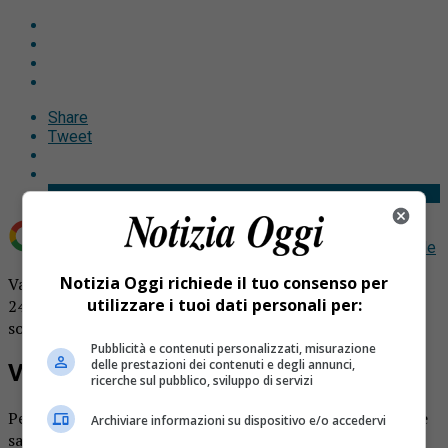
Share
Tweet
Aggiungi Notizia Oggi.it come
Fonte preferita su Google
Notizia Oggi richiede il tuo consenso per
Valduggia aiuta le attività commerciali: a disposizione
utilizzare i tuoi dati personali per:
24mila euro. C’è tempo sino a settembre per richiedere i
sostegni per le attività commerciali ed economiche.
Pubblicità e contenuti personalizzati, misurazione
delle prestazioni dei contenuti e degli annunci,
Valduggia aiuta
ricerche sul pubblico, sviluppo di servizi
Per Valduggia lo Stato ha stanziato 24.529 euro: le risorse
Archiviare informazioni su dispositivo e/o accedervi
saranno distribuite in base agli interventi di