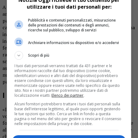
Notizia Oggi richiede il tuo consenso per
utilizzare i tuoi dati personali per:
A Varallo non ci sono soltanto le ricchezze culturali da
ammirare. E’ possibile anche approfittare dei tanti punti
panoramici attrezzati con una mappa che permette di
Pubblicità e contenuti personalizzati, misurazione
delle prestazioni dei contenuti e degli annunci,
capire immediatamente che cosa si sta osservando. L’ultima
ricerche sul pubblico, sviluppo di servizi
in ordine di tempo, e una delle più efficaci, è stata
installata qualche settimana fa accanto all’arrivo della
Archiviare informazioni su dispositivo e/o accedervi
ferrata “Falconera” a pochi minuti da Civiasco e
raggiungibile facilmente a piedi. E’ la “Panoramica dello
Scopri di più
scoiattolo”. Grazie alla costanza e all’impegno di alcune
I tuoi dati personali verranno trattati da 431 partner e le
associazioni e dell’amministrazione comunale varallese
informazioni raccolte dal tuo dispositivo (come cookie,
numerosi punti panoramici sono stati arricchiti con
identificatori univoci e altri dati del dispositivo) potrebbero
essere condivise con questi ultimi, da loro visualizzate e
pannelli illustrativi.
memorizzate oppure essere usate nello specifico da questo
sito. Noi e i nostri partner potremmo utilizzare dati di
I nomi delle montagne
localizzazione esatti.
Elenco dei partner
.
Alcuni fornitori potrebbero trattare i tuoi dati personali sulla
«Il nostro intento – spiega Ferruccio Baravelli, uno dei
base dell'interesse legittimo, al quale puoi opporti gestendo
le tue opzioni qui sotto. Cerca un link in fondo a questa
volontari che si è impegnato per far sì che questi punti
pagina o nel menu del sito per gestire o revocare il consenso
fossero adeguatamente attrezzati – è quello di permettere
nelle impostazioni della privacy e dei cookie.
alle persone di riconoscere e dare un nome alle montagne
che si trovano a guardare e di poter sostare nell’area