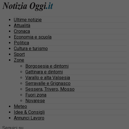
Ultime notizie
Attualità
Cronaca
Economia e scuola
Politica
Cultura e turismo
Sport
Zone
Borgosesia e dintorni
Gattinara e dintorni
Varallo e alta Valsesia
Serravalle e Grignasco
Sessera, Trivero, Mosso
Fuori zona
Novarese
Meteo
Idee & Consigli
Annunci Lavoro
Seguici su