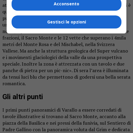
Acconsento
attrezzata adiacente». Come accennato, una delle migliori è
quella vicino alla sommità della Falconera: «Da questo
punto – spiega Baravelli -, scoperto casualmente grazie a
Gestisci le opzioni
uno scoiattolo rosso dal quale la panoramica prende il
nome, è possibile osservare tutta Varallo e alcune delle sue
frazioni, il Sacro Monte e le 12 vette che superano i 4mila
metri del Monte Rosa e del Mischabel, nella Svizzera
Vallese. Ma anche la struttura geologica del Super vulcano
e i movimenti glaciologici della valle da una prospettiva
speciale. Inoltre la zona è attrezzata con un tavolo e due
panche di pietra per un pic-nic». Di sera l’area è illuminata
da tenui luci blu che permettono di godersi una bella serata
romantica.
Gli altri punti
I primi punti panoramici di Varallo a essere corredati di
tavole illustrative si trovano al Sacro Monte, accanto alla
piazza della Basilica e nei pressi della funivia, sul Sentiero di
Padre Gallino con la panoramica voluta dal Grim e dedicata