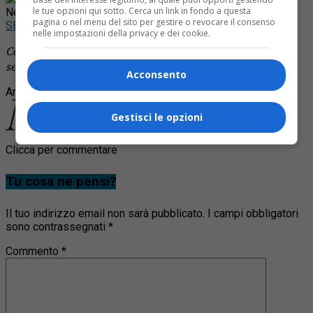
le tue opzioni qui sotto. Cerca un link in fondo a questa
News!
pagina o nel menu del sito per gestire o revocare il consenso
SEGUICI
nelle impostazioni della privacy e dei cookie.
Continua a leggere le notizie di
Notizia Oggi Borgosesia
e
segui la nostra
pagina Facebook
Acconsento
Argomenti correlati:
carabinieri truffe
Gestisci le opzioni
Clicca per commentare
Tu cosa ne pensi?
Il tuo indirizzo email non sarà pubblicato.
I campi obbligatori
sono contrassegnati
*
Commento
*