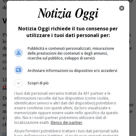
Volantino anti truffe nel Biellese: prosegue la distribuzione
dei carabinieri.
Volantino anti truffe
Notizia Oggi richiede il tuo consenso per
Prosegue nel Biellese la distribuzione del volantino contro
utilizzare i tuoi dati personali per:
le truffe ideato e realizzato dai carabinieri. Anche i militari
dell’Arma della stazione di Bioglio, in collaborazione con le
Pubblicità e contenuti personalizzati, misurazione
delle prestazioni dei contenuti e degli annunci,
sette amministrazioni comunali del loro territorio di
ricerche sul pubblico, sviluppo di servizi
competenza, stanno diffondendo il vademecum
contenente una serie di consigli utili contro le truffe.
Archiviare informazioni su dispositivo e/o accedervi
LEGGI ANCHE:
Carabinieri Crevacuore scrivono ai
Scopri di più
cittadini: occhio alle truffe
I tuoi dati personali verranno trattati da 431 partner e le
Dal comando dell’Arma ricordano che l’iniziativa è stata
informazioni raccolte dal tuo dispositivo (come cookie,
identificatori univoci e altri dati del dispositivo) potrebbero
accolta con entusiasmo dalla totalità dei sindaci, che hanno
essere condivise con questi ultimi, da loro visualizzate e
messo a disposizione le risorse necessarie alla realizzazione
memorizzate oppure essere usate nello specifico da questo
e hanno avviato la diffusione tra i concittadini nel modo
sito. Noi e i nostri partner potremmo utilizzare dati di
localizzazione esatti.
Elenco dei partner
.
che ciascuno ha ritenuto più proficuo allo scopo.
Alcuni fornitori potrebbero trattare i tuoi dati personali sulla
Rimani aggiornato seguendoci su Google
base dell'interesse legittimo, al quale puoi opporti gestendo