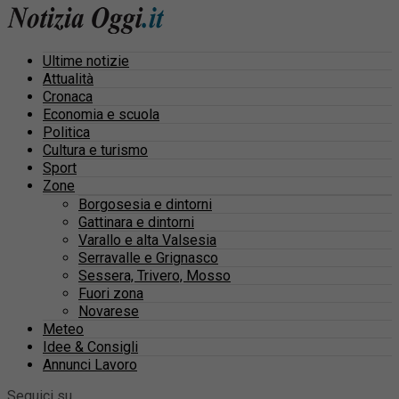
Ultime notizie
Attualità
Cronaca
Economia e scuola
Politica
Cultura e turismo
Sport
Zone
Borgosesia e dintorni
Gattinara e dintorni
Varallo e alta Valsesia
Serravalle e Grignasco
Sessera, Trivero, Mosso
Fuori zona
Novarese
Meteo
Idee & Consigli
Annunci Lavoro
Seguici su