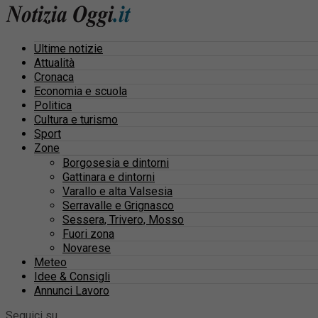
Ultime notizie
Attualità
Cronaca
Economia e scuola
Politica
Cultura e turismo
Sport
Zone
Borgosesia e dintorni
Gattinara e dintorni
Varallo e alta Valsesia
Serravalle e Grignasco
Sessera, Trivero, Mosso
Fuori zona
Novarese
Meteo
Idee & Consigli
Annunci Lavoro
Seguici su