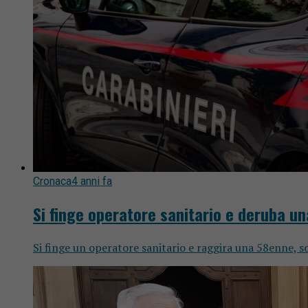
Cronaca
4 anni fa
Si finge operatore sanitario e deruba u
Si finge un operatore sanitario e raggira una 58enne, so