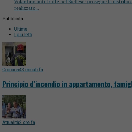
Volantino anti truffe nel Biellese: prosegue la distribuz
realizzato...
Pubblicità
Ultime
I più letti
Cronaca
43 minuti fa
Principio d’incendio in appartamento, famig
Attualità
2 ore fa