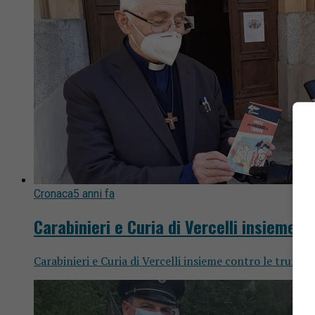
Cronaca
5 anni fa
Carabinieri e Curia di Vercelli insieme co
Carabinieri e Curia di Vercelli insieme contro le truffe.