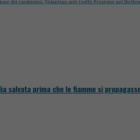
ione dei carabinieri. Volantino anti truffe Prosegue nel Bielles
lia salvata prima che le fiamme si propagass