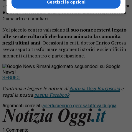
Gestisci le opzioni
seguito le sue conferenze.
A piangerlo sono i figli Andrea
e Dina
, l’affezionata Laura, la sorella Elisabetta, il fratello
Giancarlo e i familiari.
Nel piccolo centro valsesiano
il suo nome resterà legato
alle serate culturali che hanno animato la comunità
negli ultimi anni
. Occasioni in cui il dottor Enrico Gerosa
aveva saputo trasformare argomenti storici e scientifici in
momenti di incontro e partecipazione.
Rimani aggiornato seguendoci su Google
News!
SEGUICI
Continua a leggere le notizie di
Notizia Oggi Borgosesia
e
segui la nostra
pagina Facebook
Argomenti correlati:
apertura
enrico gerosa
lutto
valduggia
1 Commento