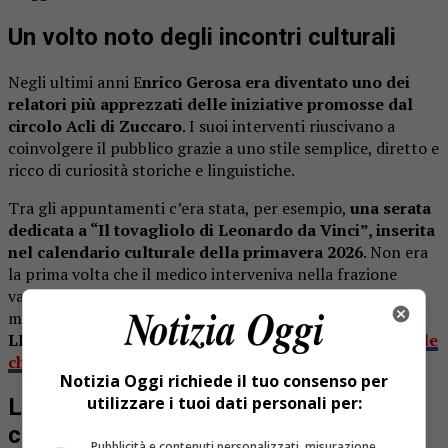
Un volto noto degli incontri culturali
Negli ultimi anni E
nrico Gerosa era diventato uno dei
relatori più apprezzati delle iniziative promosse dal
circolo Acli di Zuccaro
. I suoi interventi riuscivano a
coinvolgere il pubblico grazie a uno stile semplice, diretto e
ricco di curiosità storiche e linguistiche.
Tra gli appuntamenti c’era stata, per esempio,
una serata
dedicata a “Il tovagliolo di Leonardo da Vinci”, inserita
nel calendario culturale della primavera 2026
. Non era
la prima volta che il medico interveniva nella frazione
valduggese, dove aveva già partecipato a diversi incontri
molto seguiti.
LEGGI ANCHE:
Varallo ricorda Emma, il sorriso gentile
che ha fatto vivere il Caffè della stazione
Notizia Oggi richiede il tuo consenso per
utilizzare i tuoi dati personali per:
Le serate tra storia, medicina e
curiosità
Pubblicità e contenuti personalizzati, misurazione