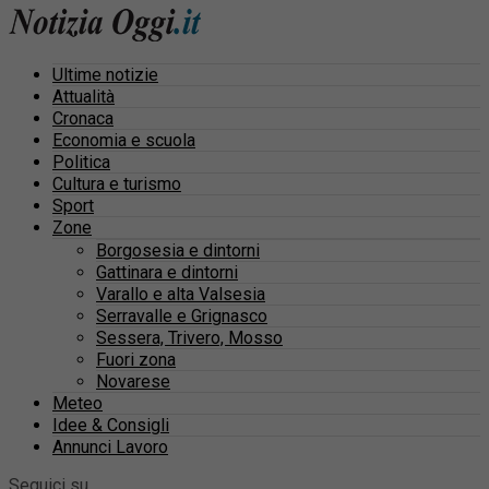
Ultime notizie
Attualità
Cronaca
Economia e scuola
Politica
Cultura e turismo
Sport
Zone
Borgosesia e dintorni
Gattinara e dintorni
Varallo e alta Valsesia
Serravalle e Grignasco
Sessera, Trivero, Mosso
Fuori zona
Novarese
Meteo
Idee & Consigli
Annunci Lavoro
Seguici su