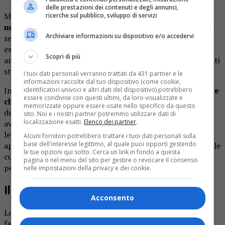
delle prestazioni dei contenuti e degli annunci,
Molto apprezzata anche
una conferenza dedicata ai
ricerche sul pubblico, sviluppo di servizi
modi di dire popolari ancora utilizzati oggi
. Durante la
Archiviare informazioni su dispositivo e/o accedervi
serata il dottor Gerosa aveva spiegato l’origine di
espressioni come “restare in brache di tela”, “succede un
Scopri di più
ambaradan” o “toccare ferro”, alternando approfondimenti
storici e momenti più leggeri.
I tuoi dati personali verranno trattati da 431 partner e le
informazioni raccolte dal tuo dispositivo (come cookie,
In un altro incontro a
veva affrontato il tema della peste
identificatori univoci e altri dati del dispositivo) potrebbero
essere condivise con questi ultimi, da loro visualizzate e
che colpì Zuccaro nel Seicento
. Partendo dall’origine
memorizzate oppure essere usate nello specifico da questo
della yersinia pestis e dagli aspetti medici della malattia,
sito. Noi e i nostri partner potremmo utilizzare dati di
localizzazione esatti.
Elenco dei partner
.
aveva accompagnato il pubblico in un racconto storico
legato al territorio e alla devozione per San Rocco. Il 16
Alcuni fornitori potrebbero trattare i tuoi dati personali sulla
base dell'interesse legittimo, al quale puoi opporti gestendo
aprile di quest’anno avrebbe dovuto tenere una serata sulle
le tue opzioni qui sotto. Cerca un link in fondo a questa
curiosità del Rinascimento, ma poi l’incontro era saltato
pagina o nel menu del sito per gestire o revocare il consenso
per l’indisponibilità del relatore.
nelle impostazioni della privacy e dei cookie.
Il cordoglio della comunità
Acconsento
La sua scomparsa lascia un vuoto non soltanto nella
famiglia, ma anche tra le tante persone che avevano