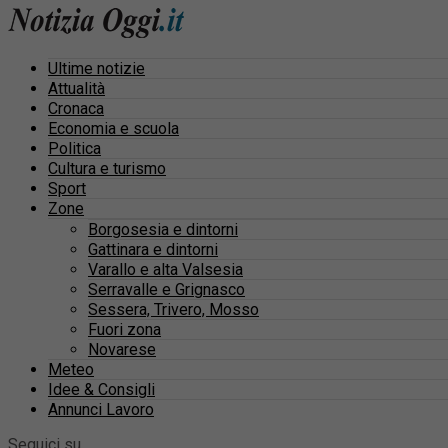
Ultime notizie
Attualità
Cronaca
Economia e scuola
Politica
Cultura e turismo
Sport
Zone
Borgosesia e dintorni
Gattinara e dintorni
Varallo e alta Valsesia
Serravalle e Grignasco
Sessera, Trivero, Mosso
Fuori zona
Novarese
Meteo
Idee & Consigli
Annunci Lavoro
Seguici su