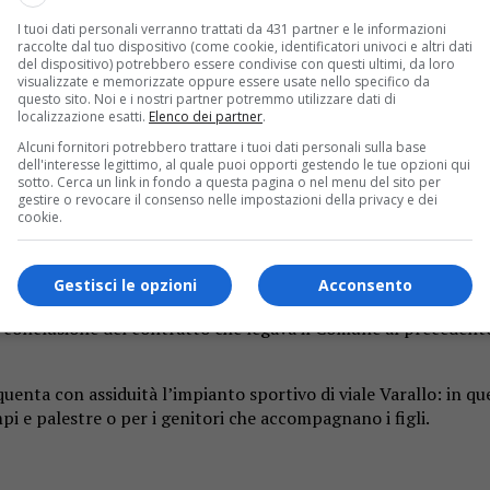
I tuoi dati personali verranno trattati da 431 partner e le informazioni
raccolte dal tuo dispositivo (come cookie, identificatori univoci e altri dati
del dispositivo) potrebbero essere condivise con questi ultimi, da loro
visualizzate e memorizzate oppure essere usate nello specifico da
questo sito. Noi e i nostri partner potremmo utilizzare dati di
localizzazione esatti.
Elenco dei partner
.
Alcuni fornitori potrebbero trattare i tuoi dati personali sulla base
o. Dopo un primo bando deserto, si programma la riapertura dei 
dell'interesse legittimo, al quale puoi opporti gestendo le tue opzioni qui
sotto. Cerca un link in fondo a questa pagina o nel menu del sito per
gestire o revocare il consenso nelle impostazioni della privacy e dei
il bar del Milanaccio
cookie.
. Il Comune di Borgosesia ha infatti pubblicato l’avviso per l’
Gestisci le opzioni
Acconsento
la conclusione del contratto che legava il Comune al precedente
uenta con assiduità l’impianto sportivo di viale Varallo: in qu
i e palestre o per i genitori che accompagnano i figli.